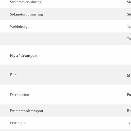
Systemövervakning
St
Sökmotoroptimering
St
Webbdesign
Tr
Tr
Flytt / Transport
Bud
Ma
Distribution
Pr
Entreprenadtransport
Re
Flytthjälp
Te