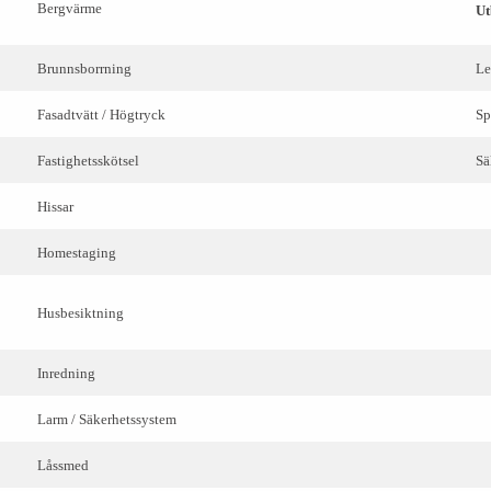
Bergvärme
Ut
Brunnsborrning
Le
Fasadtvätt / Högtryck
Sp
Fastighetsskötsel
Sä
Hissar
Homestaging
Husbesiktning
Inredning
Larm / Säkerhetssystem
Låssmed