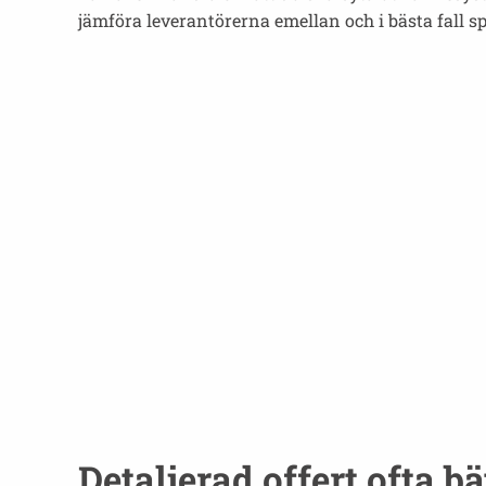
jämföra leverantörerna emellan och i bästa fall s
Detaljerad offert ofta bä