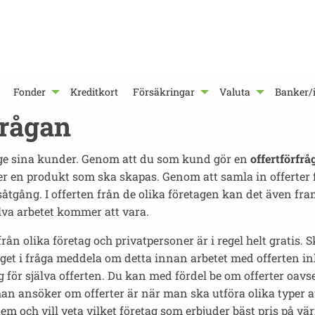
Fonder
Kreditkort
Försäkringar
Valuta
Banker/i
frågan
n ge sina kunder. Genom att du som kund gör en
offertförfrå
ller en produkt som ska skapas. Genom att samla in offerter f
såtgång. I offerten från de olika företagen kan det även fr
lva arbetet kommer att vara.
rån olika företag och privatpersoner är i regel helt gratis. 
get i fråga meddela om detta innan arbetet med offerten inl
för själva offerten. Du kan med fördel be om offerter oavse
man ansöker om offerter är när man ska utföra olika typer a
m och vill veta vilket företag som erbjuder bäst pris på v