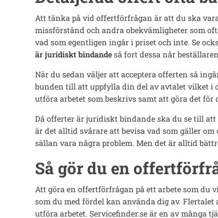
Att tänka på vid offertförfrågan är att du ska var
missförstånd och andra obekvämligheter som oft
vad som egentligen ingår i priset och inte. Se ock
är juridiskt bindande
så fort dessa når beställaren
När du sedan väljer att acceptera offerten så ingå
bunden till att uppfylla din del av avtalet vilket i
utföra arbetet som beskrivs samt att göra det för 
Då offerter är juridiskt bindande ska du se till a
är det alltid svårare att bevisa vad som gäller om 
sällan vara några problem. Men det är alltid bätt
Så gör du en offertförf
Att göra en offertförfrågan på ett arbete som du vi
som du med fördel kan använda dig av. Flertalet av
utföra arbetet. Servicefinder.se är en av många t