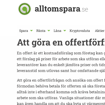
alltomspara
.se
Spara
Ränta
Låna
Kryptovaluta
Aktier
Att göra en offertför
En offert är ett kostnadsförslag som företag ka
ett förslag på priser för arbete som ska utföras e
leverantörer kan du enkelt jämföra priser och tid
leveranstid som utlovas samt hur omfattande sjä
Att göra en offertförfrågan och ansöka om offert f
förmodan behöva betala för offerten så ska företa
alltså inte i efterhand komma och kräva betalning 
arbete som ska utföras. Vanliga situationer där 
kan även handla om att du ska byta ut värmesyste