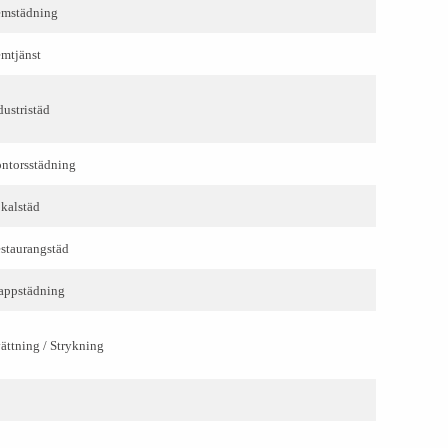
mstädning
mtjänst
dustristäd
ntorsstädning
kalstäd
staurangstäd
appstädning
ättning / Strykning