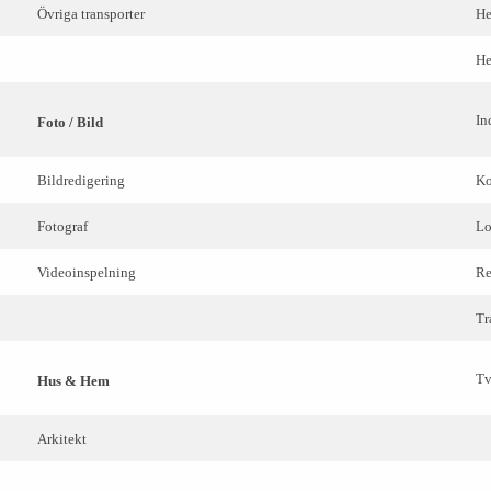
Övriga transporter
He
He
In
Foto / Bild
Bildredigering
Ko
Fotograf
Lo
Videoinspelning
Re
Tr
Tv
Hus & Hem
Arkitekt