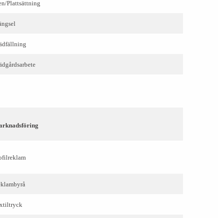
en/Plattsättning
ängsel
ädfällning
ädgårdsarbete
rknadsföring
ofilreklam
klambyrå
xtiltryck