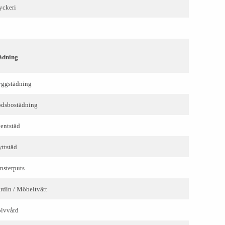
yckeri
ädning
ggstädning
dsbostädning
entstäd
yttstäd
nsterputs
rdin / Möbeltvätt
lvvård