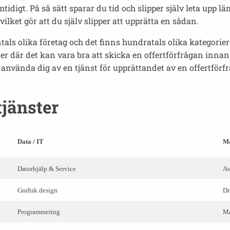
idigt. På så sätt sparar du tid och slipper själv leta upp lä
vilket gör att du själv slipper att upprätta en sådan.
tals olika företag och det finns hundratals olika kategorier 
er där det kan vara bra att skicka en offertförfrågan inn
 använda dig av en tjänst för upprättandet av en offertförfr
jänster
Data / IT
Ma
Datorhjälp & Service
As
Grafisk design
Dr
Programmering
Ma