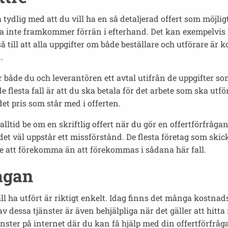
a tydlig med att du vill ha en så detaljerad offert som möjli
a inte framkommer förrän i efterhand. Det kan exempelvis
så till att alla uppgifter om både beställare och utförare är
.
r både du och leverantören ett avtal utifrån de uppgifter so
 de flesta fall är att du ska betala för det arbete som ska utf
det pris som står med i offerten.
tt alltid be om en skriftlig offert när du gör en offertförfr
det väl uppstår ett missförstånd. De flesta företag som skick
re att förekomma än att förekommas i sådana här fall.
rågan
ll ha utfört är riktigt enkelt. Idag finns det många kostnads
 dessa tjänster är även behjälpliga när det gäller att hitt
jänster på internet där du kan få hjälp med din offertförfrå