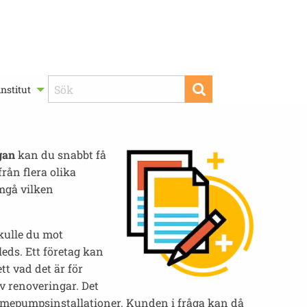
nstitut
gan
kan du snabbt få
rån flera olika
amgå vilken
Skulle du mot
eds. Ett företag kan
tt vad det är för
v renoveringar. Det
ärmepumpsinstallationer. Kunden i fråga kan då