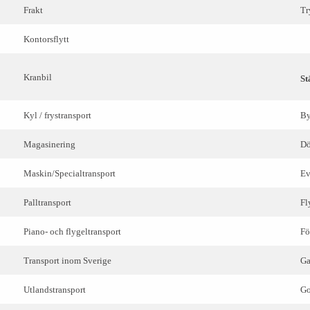
Frakt
Tr
Kontorsflytt
Kranbil
St
Kyl / frystransport
By
Magasinering
Dö
Maskin/Specialtransport
Ev
Palltransport
Fl
Piano- och flygeltransport
Fö
Transport inom Sverige
Ga
Utlandstransport
Go