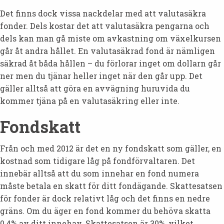
Det finns dock vissa nackdelar med att valutasäkra
fonder. Dels kostar det att valutasäkra pengarna och
dels kan man gå miste om avkastning om växelkursen
går åt andra hållet. En valutasäkrad fond är nämligen
säkrad åt båda hållen – du förlorar inget om dollarn går
ner men du tjänar heller inget när den går upp. Det
gäller alltså att göra en avvägning huruvida du
kommer tjäna på en valutasäkring eller inte.
Fondskatt
Från och med 2012 är det en ny fondskatt som gäller, en
kostnad som tidigare låg på fondförvaltaren. Det
innebär alltså att du som innehar en fond numera
måste betala en skatt för ditt fondägande. Skattesatsen
för fonder är dock relativt låg och det finns en nedre
gräns. Om du äger en fond kommer du behöva skatta
0,4% av ditt innehav. Skattesatsen är 30%, vilket