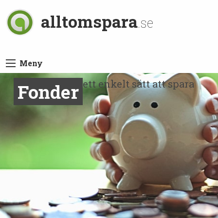
alltomspara
.se
Meny
ett enkelt sätt att spara
Fonder