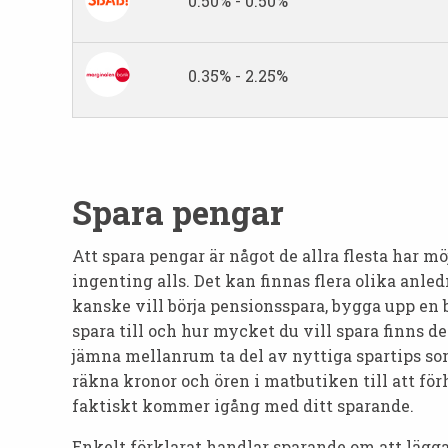
0.50% - 0.50%
0.35% - 2.25%
Spara pengar
Att spara pengar är något de allra flesta har m
ingenting alls. Det kan finnas flera olika anled
kanske vill börja pensionsspara, bygga upp en b
spara till och hur mycket du vill spara finns d
jämna mellanrum ta del av nyttiga spartips som
räkna kronor och ören i matbutiken till att fö
faktiskt kommer igång med ditt sparande.
Enkelt förklarat handlar sparande om att lägga u