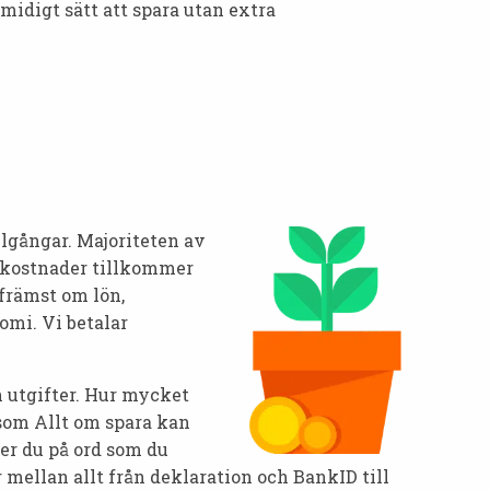
 smidigt sätt att spara utan extra
llgångar. Majoriteten av
 kostnader tillkommer
 främst om lön,
omi. Vi betalar
h utgifter. Hur mycket
 som Allt om spara kan
ter du på ord som du
r mellan allt från deklaration och BankID till