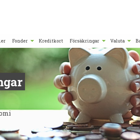
ier
Fonder
Kreditkort
Försäkringar
Valuta
B
ngar
nomi