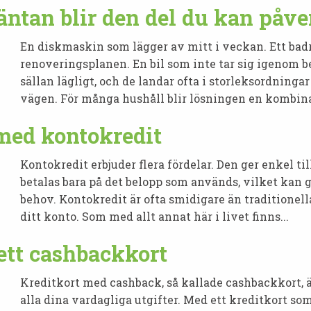
äntan blir den del du kan påv
En diskmaskin som lägger av mitt i veckan. Ett bad
renoveringsplanen. En bil som inte tar sig igenom 
sällan lägligt, och de landar ofta i storleksordninga
vägen. För många hushåll blir lösningen en kombinat
med kontokredit
Kontokredit erbjuder flera fördelar. Den ger enkel ti
betalas bara på det belopp som används, vilket kan g
behov. Kontokredit är ofta smidigare än traditionella
ditt konto. Som med allt annat här i livet finns...
ett cashbackkort
Kreditkort med cashback, så kallade cashbackkort, är
alla dina vardagliga utgifter. Med ett kreditkort som