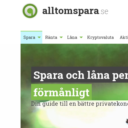
alltomspara
.se
Spara
Ränta
Låna
Kryptovaluta
Akt
Spara och låna pe
förmånligt
Din guide till en bättre privateko