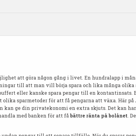
öjlighet att göra någon gång i livet. En hundralapp i mån
ningar till att man vill börja spara och lika många olika 
uffert eller kanske spara pengar till en kontantinsats. 
et olika sparmetoder för att få pengarna att växa. Här på
 kan ge din privatekonomi en extra skjuts. Det kan hand
rhandla med banken för att få
bättre ränta på bolånet
. D
ndan pengar till ett senare tillfälle. När du sparar penga