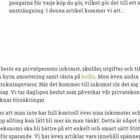
pengarna för varje köp du gör, vilket gör det till ett
ansträngning. I denna artikel kommer vi att...
erör en privatpersons inkomst, skulder, utgifter och ti
om hyra, amortering samt ränta på
bolån
. Men även andra
rbrukningsvaror. När det kommer till inkomst rör det sig
drag. Vi tar dagligen beslut som påverkar vår privatekon
cknar försäkringar.
er att man inte har full kontroll över sina inkomster oc
 allting kan lätt bli mer än man tänkt. Detta är något
tekonomi ska bli bättre på ett enkelt och smart sätt! Stö
a för sparande. Vi har även artiklar vars innehåll spänne