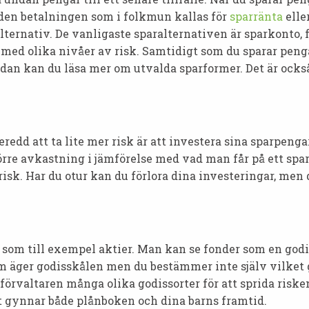
r den betalningen som i folkmun kallas för
sparränta
elle
alternativ. De vanligaste sparalternativen är sparkonto, 
 med olika nivåer av risk. Samtidigt som du sparar penga
edan kan du läsa mer om utvalda sparformer. Det är ocks
redd att ta lite mer risk är att investera sina sparpenga
rre avkastning i jämförelse med vad man får på ett spar
k. Har du otur kan du förlora dina investeringar, men d
 som till exempel aktier. Man kan se fonder som en godi
m äger godisskålen men du bestämmer inte själv vilket go
förvaltaren många olika godissorter för att sprida risken
t gynnar både plånboken och dina barns framtid.