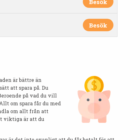
Besök
Besök
aden är bättre än
sätt att spara på. Du
Beroende på vad du vill
 Allt om spara får du med
la om allt från att
et viktiga är att du
r är det inte ovanligt att du får betalt för att