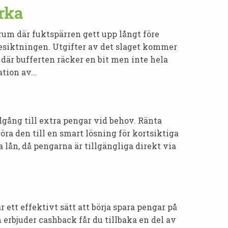
erka
rum där fuktspärren gett upp långt före
besiktningen. Utgifter av det slaget kommer
r där bufferten räcker en bit men inte hela
ion av...
llgång till extra pengar vid behov. Ränta
öra den till en smart lösning för kortsiktiga
 lån, då pengarna är tillgängliga direkt via
 ett effektivt sätt att börja spara pengar på
 erbjuder cashback får du tillbaka en del av