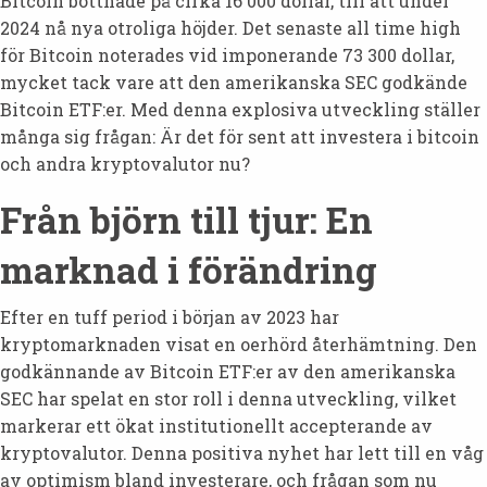
Bitcoin bottnade på cirka 16 000 dollar, till att under
2024 nå nya otroliga höjder. Det senaste all time high
för Bitcoin noterades vid imponerande 73 300 dollar,
mycket tack vare att den amerikanska SEC godkände
Bitcoin ETF:er. Med denna explosiva utveckling ställer
många sig frågan: Är det för sent att investera i bitcoin
och andra kryptovalutor nu?
Från björn till tjur: En
marknad i förändring
Efter en tuff period i början av 2023 har
kryptomarknaden visat en oerhörd återhämtning. Den
godkännande av Bitcoin ETF:er av den amerikanska
SEC har spelat en stor roll i denna utveckling, vilket
markerar ett ökat institutionellt accepterande av
kryptovalutor. Denna positiva nyhet har lett till en våg
av optimism bland investerare, och frågan som nu