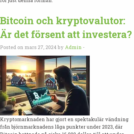
för just denna förmån.
Bitcoin och kryptovalutor:
Är det försent att investera?
Posted on mars 27, 2024 by
Admin
-
Kryptomarknaden har gjort en spektakulär vändning
från björnmarknadens låga punkter under 2023, där