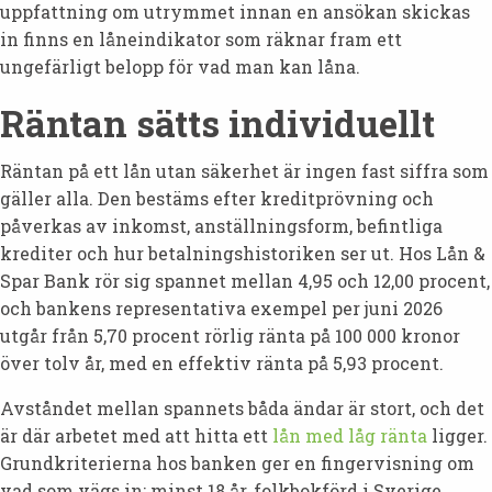
uppfattning om utrymmet innan en ansökan skickas
in finns en låneindikator som räknar fram ett
ungefärligt belopp för vad man kan låna.
Räntan sätts individuellt
Räntan på ett lån utan säkerhet är ingen fast siffra som
gäller alla. Den bestäms efter kreditprövning och
påverkas av inkomst, anställningsform, befintliga
krediter och hur betalningshistoriken ser ut. Hos Lån &
Spar Bank rör sig spannet mellan 4,95 och 12,00 procent,
och bankens representativa exempel per juni 2026
utgår från 5,70 procent rörlig ränta på 100 000 kronor
över tolv år, med en effektiv ränta på 5,93 procent.
Avståndet mellan spannets båda ändar är stort, och det
är där arbetet med att hitta ett
lån med låg ränta
ligger.
Grundkriterierna hos banken ger en fingervisning om
vad som vägs in: minst 18 år, folkbokförd i Sverige,