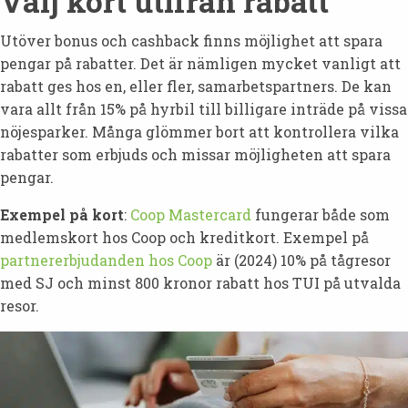
Välj kort utifrån rabatt
Utöver bonus och cashback finns möjlighet att spara
pengar på rabatter. Det är nämligen mycket vanligt att
rabatt ges hos en, eller fler, samarbetspartners. De kan
vara allt från 15% på hyrbil till billigare inträde på vissa
nöjesparker. Många glömmer bort att kontrollera vilka
rabatter som erbjuds och missar möjligheten att spara
pengar.
Exempel på kort
:
Coop Mastercard
fungerar både som
medlemskort hos Coop och kreditkort. Exempel på
partnererbjudanden hos Coop
är (2024) 10% på tågresor
med SJ och minst 800 kronor rabatt hos TUI på utvalda
resor.