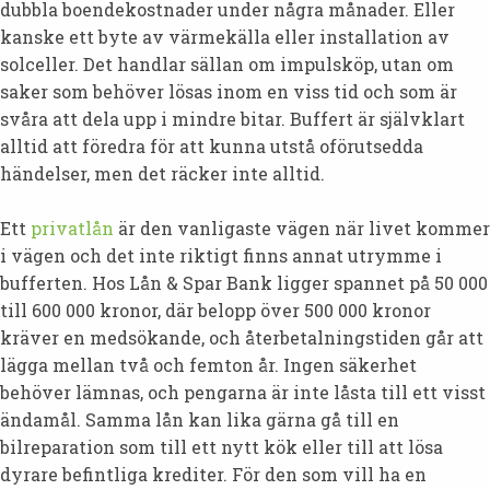
dubbla boendekostnader under några månader. Eller
kanske ett byte av värmekälla eller installation av
solceller. Det handlar sällan om impulsköp, utan om
saker som behöver lösas inom en viss tid och som är
svåra att dela upp i mindre bitar. Buffert är självklart
alltid att föredra för att kunna utstå oförutsedda
händelser, men det räcker inte alltid.
Ett
privatlån
är den vanligaste vägen när livet kommer
i vägen och det inte riktigt finns annat utrymme i
bufferten. Hos Lån & Spar Bank ligger spannet på 50 000
till 600 000 kronor, där belopp över 500 000 kronor
kräver en medsökande, och återbetalningstiden går att
lägga mellan två och femton år. Ingen säkerhet
behöver lämnas, och pengarna är inte låsta till ett visst
ändamål. Samma lån kan lika gärna gå till en
bilreparation som till ett nytt kök eller till att lösa
dyrare befintliga krediter. För den som vill ha en