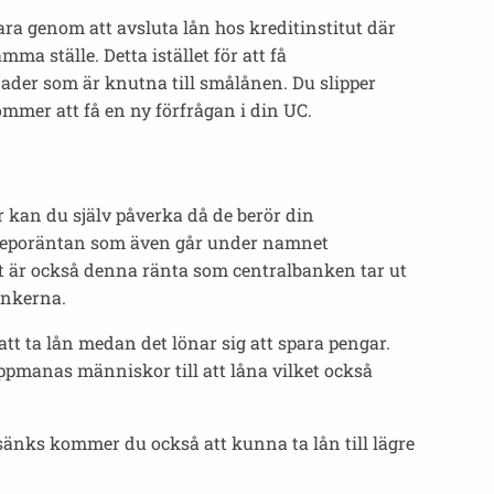
a genom att avsluta lån hos kreditinstitut där
ma ställe. Detta istället för att få
nader som är knutna till smålånen. Du slipper
mmer att få en ny förfrågan i din UC.
r kan du själv påverka då de berör din
m reporäntan som även går under namnet
et är också denna ränta som centralbanken tar ut
ankerna.
tt ta lån medan det lönar sig att spara pengar.
ppmanas människor till att låna vilket också
sänks kommer du också att kunna ta lån till lägre