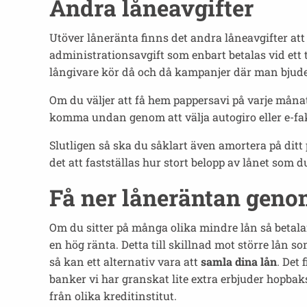
Andra låneavgifter
Utöver låneränta finns det andra låneavgifter at
administrationsavgift som enbart betalas vid ett t
långivare kör då och då kampanjer där man bjud
Om du väljer att få hem pappersavi på varje måna
komma undan genom att välja autogiro eller e-fa
Slutligen så ska du såklart även amortera på di
det att fastställas hur stort belopp av lånet som
Få ner låneräntan geno
Om du sitter på många olika mindre lån så betalar
en hög ränta. Detta till skillnad mot större lån 
så kan ett alternativ vara att
samla dina lån
. Det
banker vi har granskat lite extra erbjuder hopbaks
från olika kreditinstitut.