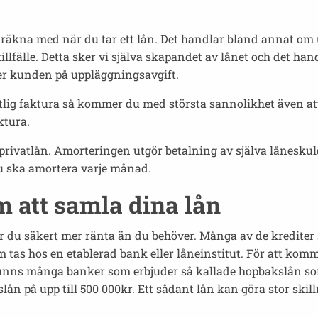
t räkna med när du tar ett lån. Det handlar bland annat om 
illfälle. Detta sker vi själva skapandet av lånet och det ha
er kunden på uppläggningsavgift.
tlig faktura så kommer du med största sannolikhet även att 
ktura.
tt privatlån. Amorteringen utgör betalning av själva lånes
 du ska amortera varje månad.
m att samla dina lån
 du säkert mer ränta än du behöver. Många av de krediter so
som tas hos en etablerad bank eller låneinstitut. För att 
 finns många banker som erbjuder så kallade hopbakslån s
lån på upp till 500 000kr. Ett sådant lån kan göra stor skil