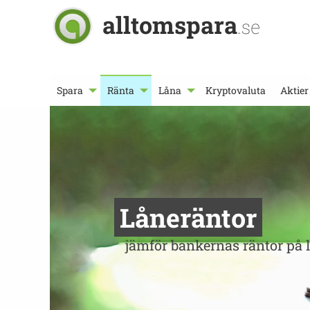
alltomspara
.se
Spara
Ränta
Låna
Kryptovaluta
Aktier
Låneräntor
jämför bankernas räntor på 