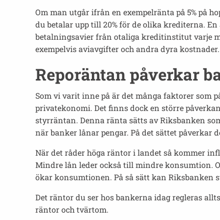
Om man utgår ifrån en exempelränta på 5% på hop
du betalar upp till 20% för de olika krediterna. En
betalningsavier från otaliga kreditinstitut varj
exempelvis aviavgifter och andra dyra kostnader.
Reporäntan påverkar b
Som vi varit inne på är det många faktorer som 
privatekonomi. Det finns dock en större påverka
styrräntan. Denna ränta sätts av Riksbanken som 
när banker lånar pengar. På det sättet påverkar 
När det råder höga räntor i landet så kommer infl
Mindre lån leder också till mindre konsumtion. O
ökar konsumtionen. På så sätt kan Riksbanken st
Det räntor du ser hos bankerna idag regleras all
räntor och tvärtom.