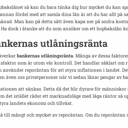
bakslånet så kan du bara tänka dig hur mycket du kan spar
 annan fördel med att samla dina lån är att du har allt på sam
e månad. Man kan på detta sätt även kapa ner på andra kost
 Ha dock i åtanke att du som ansöker om ett hopbakslån ko
ankernas utlåningsränta
påverkar
bankernas utlåningsränta
. Många av dessa faktore
nsfaktor som är utom vår kontroll. Det handlar såklart o
använder reporäntan för att styra inflationen i landet. D
den även oss privatpersoner när vi sedan lånar pengar av b
ationen att sänkas. Detta då det blir dyrare för människor a
m det istället råder ett marknadsläge med låga räntor så u
yra landets ekonomi och tillväxt.
tså till mångt och mycket av reporäntan. Om du reporäntan 