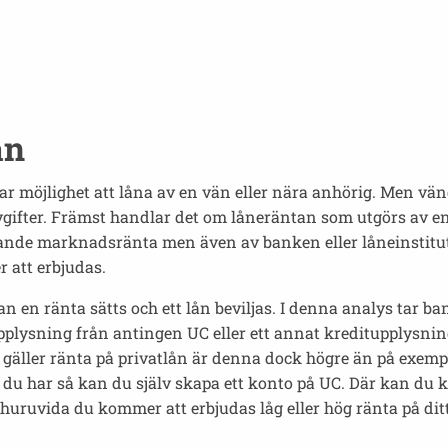
ån
 har möjlighet att låna av en vän eller nära anhörig. Men vän
gifter. Främst handlar det om låneräntan som utgörs av en 
nde marknadsränta men även av banken eller låneinstitute
 att erbjudas.
n en ränta sätts och ett lån beviljas. I denna analys tar 
itupplysning från antingen UC eller ett annat kreditupplysn
t gäller ränta på privatlån är denna dock högre än på exe
 du har så kan du själv skapa ett konto på UC. Där kan du k
huruvida du kommer att erbjudas låg eller hög ränta på ditt