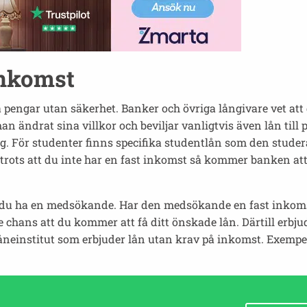
inkomst
engar utan säkerhet. Banker och övriga långivare vet att de
n ändrat sina villkor och beviljar vanligtvis även lån till
ng. För studenter finns specifika studentlån som den studer
trots att du inte har en fast inkomst så kommer banken att
bör du ha en medsökande. Har den medsökande en fast inkomst
 chans att du kommer att få ditt önskade lån. Därtill erbju
 låneinstitut som erbjuder lån utan krav på inkomst. Exempe