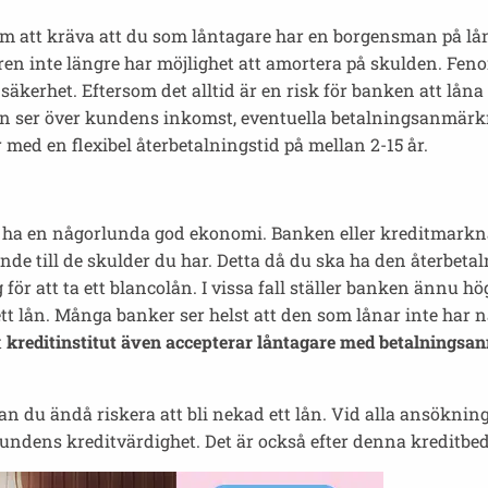
om att kräva att du som låntagare har en borgensman på lå
en inte längre har möjlighet att amortera på skulden. Fen
kerhet. Eftersom det alltid är en risk för banken att låna 
an ser över kundens inkomst, eventuella betalningsanmärk
 med en flexibel återbetalningstid på mellan 2-15 år.
 du ha en någorlunda god ekonomi. Banken eller kreditmarkn
ande till de skulder du har. Detta då du ska ha den återbet
 för att ta ett blancolån. I vissa fall ställer banken ännu h
d ett lån. Många banker ser helst att den som lånar inte ha
t
kreditinstitut även accepterar låntagare med betalnings
an du ändå riskera att bli nekad ett lån. Vid alla ansökni
kundens kreditvärdighet. Det är också efter denna kreditbe