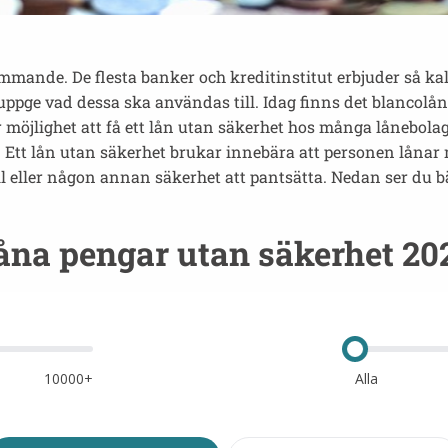
mmande. De flesta banker och kreditinstitut erbjuder så ka
ppge vad dessa ska användas till. Idag finns det blancolån 
lighet att få ett lån utan säkerhet hos många lånebolag. De
 Ett lån utan säkerhet brukar innebära att personen låna
bil eller någon annan säkerhet att pantsätta. Nedan ser du 
åna pengar utan säkerhet 20