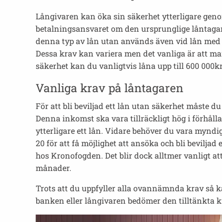
Långivaren kan öka sin säkerhet ytterligare gen
betalningsansvaret om den ursprunglige låntagar
denna typ av lån utan används även vid lån med sä
Dessa krav kan variera men det vanliga är att m
säkerhet kan du vanligtvis låna upp till 600 000kr
Vanliga krav på låntagaren
För att bli beviljad ett lån utan säkerhet måste
Denna inkomst ska vara tillräckligt hög i förhåll
ytterligare ett lån. Vidare behöver du vara myndig
20 för att få möjlighet att ansöka och bli bevilja
hos Kronofogden. Det blir dock alltmer vanligt at
månader.
Trots att du uppfyller alla ovannämnda krav så k
banken eller långivaren bedömer den tilltänkta 