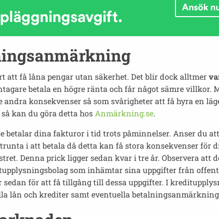
ningsanmärkning
att få låna pengar utan säkerhet. Det blir dock alltmer
va
ntagare betala en högre ränta och får något sämre villkor. Me
ndra konsekvenser så som svårigheter att få hyra en läg
g så kan du göra detta hos
Anmärkning.se
.
lar dina fakturor i tid trots påminnelser. Anser du att en
ra strunta i att betala då detta kan få stora konsekvenser 
stret. Denna prick ligger sedan kvar i tre år. Observera att 
tupplysningsbolag som inhämtar sina uppgifter från offentl
sedan för att få tillgång till dessa uppgifter. I kreditupp
lla lån och krediter samt eventuella betalningsanmärkning