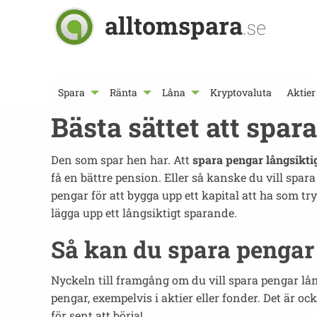
alltomspara
.se
Spara
Ränta
Låna
Kryptovaluta
Aktier
Bästa sättet att spar
Den som spar hen har. Att
spara pengar långsikti
få en bättre pension. Eller så kanske du vill spar
pengar för att bygga upp ett kapital att ha som t
lägga upp ett långsiktigt sparande.
Så kan du spara pengar 
Nyckeln till framgång om du vill spara pengar lån
pengar, exempelvis i aktier eller fonder. Det är o
för sent att börja!