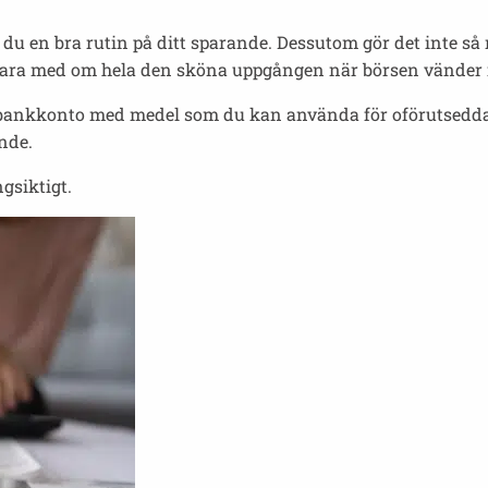
du en bra rutin på ditt sparande. Dessutom gör det inte så
du vara med om hela den sköna uppgången när börsen vänder 
t bankkonto med medel som du kan använda för oförutsedda ut
nde.
ngsiktigt.