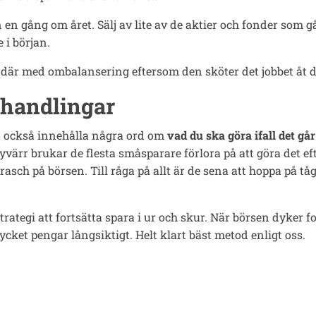
en en gång om året. Sälj av lite av de aktier och fonder som 
 i början.
 där med ombalansering eftersom den sköter det jobbet åt d
handlingar
st också innehålla några ord om
vad du ska göra ifall det gå
värr brukar de flesta småsparare förlora på att göra det efte
krasch på börsen. Till råga på allt är de sena att hoppa på tå
strategi att fortsätta spara i ur och skur. När börsen dyker f
et pengar långsiktigt. Helt klart bäst metod enligt oss.