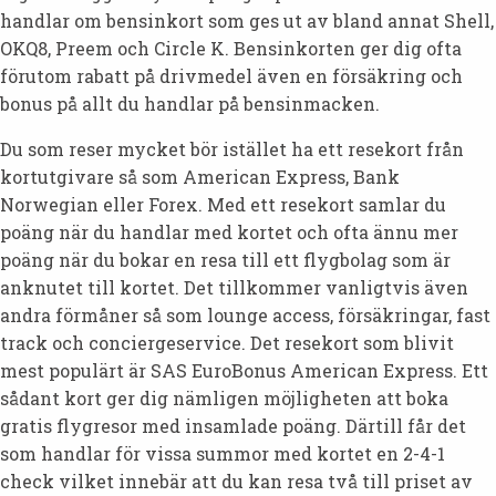
handlar om bensinkort som ges ut av bland annat Shell,
OKQ8, Preem och Circle K. Bensinkorten ger dig ofta
förutom rabatt på drivmedel även en försäkring och
bonus på allt du handlar på bensinmacken.
Du som reser mycket bör istället ha ett resekort från
kortutgivare så som American Express, Bank
Norwegian eller Forex. Med ett resekort samlar du
poäng när du handlar med kortet och ofta ännu mer
poäng när du bokar en resa till ett flygbolag som är
anknutet till kortet. Det tillkommer vanligtvis även
andra förmåner så som lounge access, försäkringar, fast
track och conciergeservice. Det resekort som blivit
mest populärt är SAS EuroBonus American Express. Ett
sådant kort ger dig nämligen möjligheten att boka
gratis flygresor med insamlade poäng. Därtill får det
som handlar för vissa summor med kortet en 2-4-1
check vilket innebär att du kan resa två till priset av