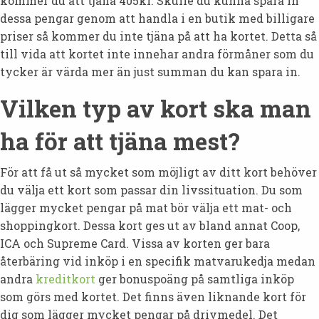
kommer du att tjäna 405kr. Skulle du kunna spara in
dessa pengar genom att handla i en butik med billigare
priser så kommer du inte tjäna på att ha kortet. Detta så
till vida att kortet inte innehar andra förmåner som du
tycker är värda mer än just summan du kan spara in.
Vilken typ av kort ska man
ha för att tjäna mest?
För att få ut så mycket som möjligt av ditt kort behöver
du välja ett kort som passar din livssituation. Du som
lägger mycket pengar på mat bör välja ett mat- och
shoppingkort. Dessa kort ges ut av bland annat Coop,
ICA och Supreme Card. Vissa av korten ger bara
återbäring vid inköp i en specifik matvarukedja medan
andra
kreditkort
ger bonuspoäng på samtliga inköp
som görs med kortet. Det finns även liknande kort för
dig som lägger mycket pengar på drivmedel. Det