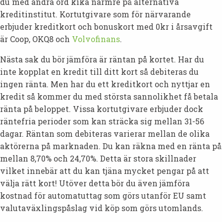
du med andra ord kika närmre på alternativa
kreditinstitut. Kortutgivare som för närvarande
erbjuder kreditkort och bonuskort med 0kr i årsavgift
är Coop, OKQ8 och
Volvofinans
.
Nästa sak du bör jämföra är räntan på kortet. Har du
inte kopplat en kredit till ditt kort så debiteras du
ingen ränta. Men har du ett kreditkort och nyttjar en
kredit så kommer du med största sannolikhet få betala
ränta på beloppet. Vissa kortutgivare erbjuder dock
räntefria perioder som kan sträcka sig mellan 31-56
dagar. Räntan som debiteras varierar mellan de olika
aktörerna på marknaden. Du kan räkna med en ränta på
mellan 8,70% och 24,70%. Detta är stora skillnader
vilket innebär att du kan tjäna mycket pengar på att
välja rätt kort! Utöver detta bör du även jämföra
kostnad för automatuttag som görs utanför EU samt
valutaväxlingspåslag vid köp som görs utomlands.