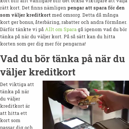
kort blir allt vanligare blir det också viktigare att välja
rätt kort. Det finns nämligen
pengar att spara
för den
som väljer kreditkort
med omsorg. Detta då många
kort ger bonus, återbäring, rabatter och andra förmåner.
Därför tänkte vi på
Allt om Spara
gå igenom vad du bör
tänka på när du väljer kort. På så sätt kan du hitta
korten som ger dig mer för pengarna!
Vad du bör tänka på när du
väljer kreditkort
Det viktiga att
tänka på när
du väljer
kreditkort är
att hitta ett
kort som
passar dig och