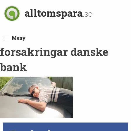
alltomspara
.se
Meny
forsakringar danske
bank