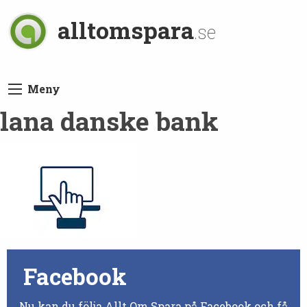
alltomspara
.se
Meny
lana danske bank
Facebook
Nu kan du följa Allt Om Spara på Facebook och få