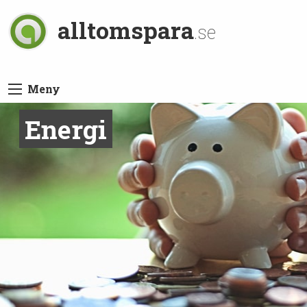
alltomspara
.se
Meny
Energi