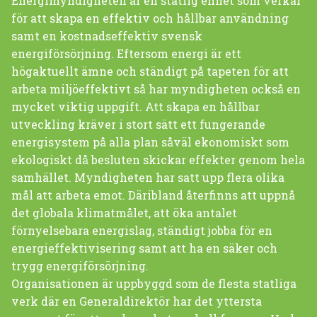
Energimyndigheten är en statlig enhet som verkar
för att skapa en effektiv och hållbar användning
samt en kostnadseffektiv svensk
energiförsörjning. Eftersom energi är ett
högaktuellt ämne och ständigt på tapeten för att
arbeta miljöeffektivt så har myndigheten också en
mycket viktig uppgift. Att skapa en hållbar
utveckling kräver i stort sätt ett fungerande
energisystem på alla plan såväl ekonomiskt som
ekologiskt då besluten skickar effekter genom hela
samhället. Myndigheten har satt upp flera olika
mål att arbeta emot. Däribland återfinns att uppnå
det globala klimatmålet, att öka antalet
förnyelsebara energislag, ständigt jobba för en
energieffektivisering samt att ha en säker och
trygg energiförsörjning.
Organisationen är uppbyggd som de flesta statliga
verk där en Generaldirektör har det yttersta