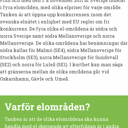
Från och med den 1: a november 2011 är Sverige indelat
i fyra elområden, med olika elpriser för varje område.
Tanken är att öppna upp konkurrensen inom det
svenska elnätet i enlighet med EU regler om fri
konkurrens. De fyra olika el-områdena är södra och
norra Sverige samt södra Mellansverige och norra
Mellansverige. De olika områdena har benämningar där
södra kallas för Malmö (SE4), södra Mellansverige för
Stockholm (SE3), norra Mellansverige för Sundsvall
(SE2) och norra för Luleå (SE1). I korthet kan man säga
att gränserna mellan de olika områdena går vid
Oskarshamn, Gävle och Umeå.
Varför elområden?
Tanken är att de olika elområdena ska kunna
handla med el oberoende av efterfrågan är i andra