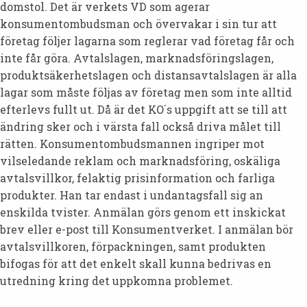
domstol. Det är verkets VD som agerar
konsumentombudsman och övervakar i sin tur att
företag följer lagarna som reglerar vad företag får och
inte får göra. Avtalslagen, marknadsföringslagen,
produktsäkerhetslagen och distansavtalslagen är alla
lagar som måste följas av företag men som inte alltid
efterlevs fullt ut. Då är det KO´s uppgift att se till att
ändring sker och i värsta fall också driva målet till
rätten. Konsumentombudsmannen ingriper mot
vilseledande reklam och marknadsföring, oskäliga
avtalsvillkor, felaktig prisinformation och farliga
produkter. Han tar endast i undantagsfall sig an
enskilda tvister. Anmälan görs genom ett inskickat
brev eller e-post till Konsumentverket. I anmälan bör
avtalsvillkoren, förpackningen, samt produkten
bifogas för att det enkelt skall kunna bedrivas en
utredning kring det uppkomna problemet.