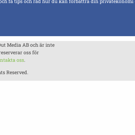
och få tips och råd hur du kan förbättra din privatekonomi
Out Media AB och är inte
reserverar oss för
ntakta oss
.
hts Reserved.