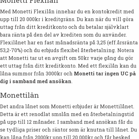
Med Monetti Flexilån innehar du en kontokredit med
upp till 20 000kr i kreditgräns. Du kan när du vill göra
uttag från ditt kreditkonto och du betalar självklart
bara ränta på den del av krediten som du använder.
Flexilånet har en fast månadsränta på 3,25 (eff.årsränta
53,2-70%) och du erbjuds flexibel återbetalning. Notera
att Monetti tar ut en avgift om 50kr varje gång du gör
ett uttag från ditt kreditkonto. Med ett flexilån kan du
låna summor från 3000kr och
Monetti tar ingen UC på
dig i samband med ansökan
.
Monettilån
Det andra lånet som Monetti erbjuder är Monettilånet.
Detta är ett renodlat smslån med en återbetalningstid
på upp till 12 månader. I samband med ansökan får du
se tydliga priser och räntor som är knutna till lånet. Du
kan låna från 2000kr upp till 20 000kr och får besked