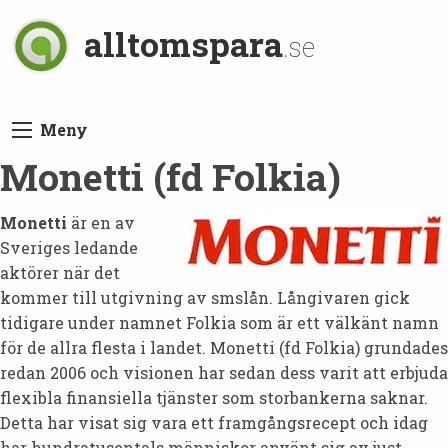
alltomspara
.se
Meny
Monetti (fd Folkia)
Monetti
är en av
Sveriges ledande
aktörer när det
kommer till utgivning av smslån. Långivaren gick
tidigare under namnet Folkia som är ett välkänt namn
för de allra flesta i landet. Monetti (fd Folkia) grundades
redan 2006 och visionen har sedan dess varit att erbjuda
flexibla finansiella tjänster som storbankerna saknar.
Detta har visat sig vara ett framgångsrecept och idag
har hundratusentals människor använt sig av just