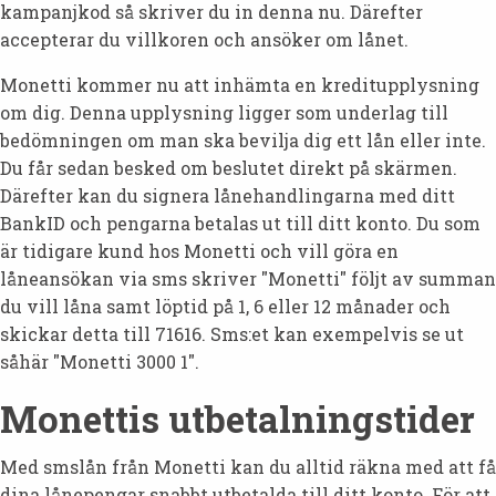
kampanjkod så skriver du in denna nu. Därefter
accepterar du villkoren och ansöker om lånet.
Monetti kommer nu att inhämta en kreditupplysning
om dig. Denna upplysning ligger som underlag till
bedömningen om man ska bevilja dig ett lån eller inte.
Du får sedan besked om beslutet direkt på skärmen.
Därefter kan du signera lånehandlingarna med ditt
BankID och pengarna betalas ut till ditt konto. Du som
är tidigare kund hos Monetti och vill göra en
låneansökan via sms skriver "Monetti" följt av summan
du vill låna samt löptid på 1, 6 eller 12 månader och
skickar detta till 71616. Sms:et kan exempelvis se ut
såhär "Monetti 3000 1".
Monettis utbetalningstider
Med smslån från Monetti kan du alltid räkna med att få
dina lånepengar snabbt utbetalda till ditt konto. För att