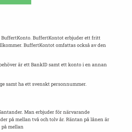
uffertKonto. BuffertKontot erbjuder ett fritt
r tillkommer. BuffertKontot omfattas också av den
behöver är ett BankID samt ett konto i en annan
rige samt ha ett svenskt personnummer.
s Santander. Man erbjuder för närvarande
ider på mellan två och tolv år. Räntan på lånen är
a på mellan