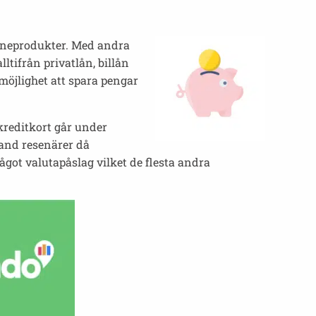
åneprodukter. Med andra
ltifrån privatlån, billån
möjlighet att spara pengar
kreditkort går under
land resenärer då
ågot valutapåslag vilket de flesta andra