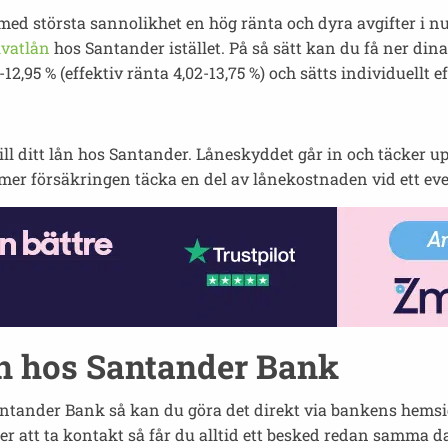
ed största sannolikhet en hög ränta och dyra avgifter i n
ivatlån
hos Santander istället. På så sätt kan du få ner din
-12,95 % (effektiv ränta 4,02-13,75 %) och sätts individuellt
ill ditt lån hos Santander. Låneskyddet går in och täcker 
mer försäkringen täcka en del av lånekostnaden vid ett even
ån hos Santander Bank
antander Bank så kan du göra det direkt via bankens hemsi
r att ta kontakt så får du alltid ett besked redan samma dag