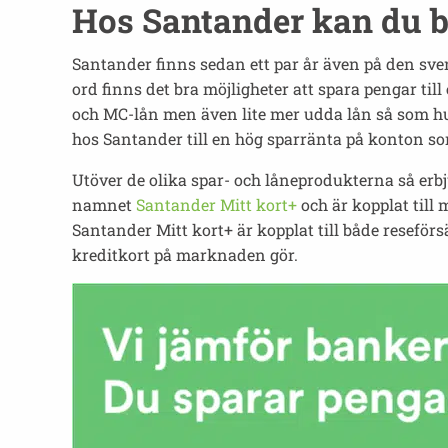
Hos Santander kan du b
Santander finns sedan ett par år även på den s
ord finns det bra möjligheter att spara pengar til
och MC-lån men även lite mer udda lån så som hus
hos Santander till en hög sparränta på konton so
Utöver de olika spar- och låneprodukterna så erb
namnet
Santander Mitt kort+
och är kopplat till
Santander Mitt kort+ är kopplat till både reseför
kreditkort på marknaden gör.