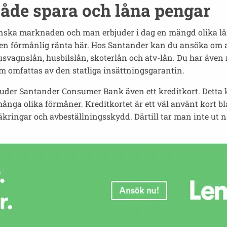
åde spara och låna pengar
venska marknaden och man erbjuder i dag en mängd olika l
l en förmånlig ränta här. Hos Santander kan du ansöka om al
vagnslån, husbilslån, skoterlån och atv-lån. Du har även 
m omfattas av den statliga insättningsgarantin.
juder Santander Consumer Bank även ett kreditkort. Detta 
 många olika förmåner. Kreditkortet är ett väl använt kort b
säkringar och avbeställningsskydd. Därtill tar man inte ut n