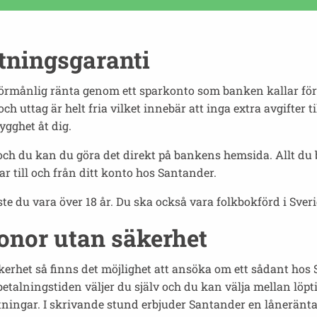
tningsgaranti
örmånlig ränta genom ett sparkonto som banken kallar för B
och uttag är helt fria vilket innebär att inga extra avgifte
ygghet åt dig.
och du kan du göra det direkt på bankens hemsida. Allt du 
 till och från ditt konto hos Santander.
te du vara över 18 år. Du ska också vara folkbokförd i Sve
ronor utan säkerhet
äkerhet så finns det möjlighet att ansöka om ett sådant ho
etalningstiden väljer du själv och du kan välja mellan löpt
ättningar. I skrivande stund erbjuder Santander en låneränt