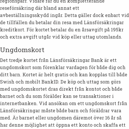
regionspärr. Vidare får du en kompletterande
reseförsäkring där bland annat ett
avbeställningsskydd ingår. Detta gäller dock enbart vid
de tillfällen du betalar din resa med Länsförsäkringar
kreditkort. För kortet betalar du en årsavgift på 195kr
och extra avgift utgår vid köp eller uttag utomlands.
Ungdomskort
Det tredje kortet från Länsförsäkringar Bank är ett
ungdomskort som förenklar vardagen för både dig och
ditt barn. Kortet är helt gratis och kan kopplas till både
Swish och mobilt BankID. De köp och uttag som görs
med ungdomskortet dras direkt från kontot och både
barnet och du som förälder kan se transaktioner i
internetbanken. Vid ansökan om ett ungdomskort från
Länsförsäkringar måste både barn och föräldrar vara
med. Är barnet eller ungdomen däremot över 16 år så
har denne möjlighet att öppna ett konto och skaffa ett