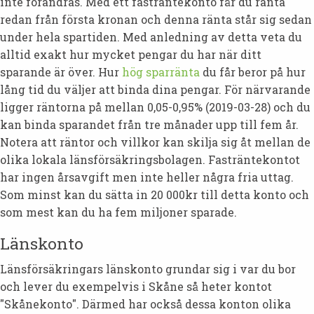
inte förändras. Med ett fasträntekonto får du ränta
redan från första kronan och denna ränta står sig sedan
under hela spartiden. Med anledning av detta veta du
alltid exakt hur mycket pengar du har när ditt
sparande är över. Hur
hög sparränta
du får beror på hur
lång tid du väljer att binda dina pengar. För närvarande
ligger räntorna på mellan 0,05-0,95% (2019-03-28) och du
kan binda sparandet från tre månader upp till fem år.
Notera att räntor och villkor kan skilja sig åt mellan de
olika lokala länsförsäkringsbolagen. Fasträntekontot
har ingen årsavgift men inte heller några fria uttag.
Som minst kan du sätta in 20 000kr till detta konto och
som mest kan du ha fem miljoner sparade.
Länskonto
Länsförsäkringars länskonto grundar sig i var du bor
och lever du exempelvis i Skåne så heter kontot
"Skånekonto". Därmed har också dessa konton olika