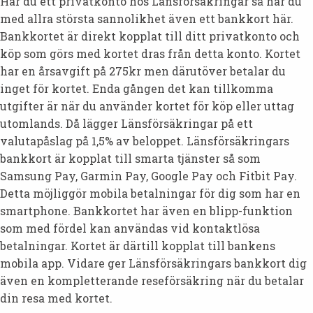
Har du ett privatkonto hos Länsförsäkringar så har du
med allra största sannolikhet även ett bankkort här.
Bankkortet är direkt kopplat till ditt privatkonto och
köp som görs med kortet dras från detta konto. Kortet
har en årsavgift på 275kr men därutöver betalar du
inget för kortet. Enda gången det kan tillkomma
utgifter är när du använder kortet för köp eller uttag
utomlands. Då lägger Länsförsäkringar på ett
valutapåslag på 1,5% av beloppet. Länsförsäkringars
bankkort är kopplat till smarta tjänster så som
Samsung Pay, Garmin Pay, Google Pay och Fitbit Pay.
Detta möjliggör mobila betalningar för dig som har en
smartphone. Bankkortet har även en blipp-funktion
som med fördel kan användas vid kontaktlösa
betalningar. Kortet är därtill kopplat till bankens
mobila app. Vidare ger Länsförsäkringars bankkort dig
även en kompletterande reseförsäkring när du betalar
din resa med kortet.