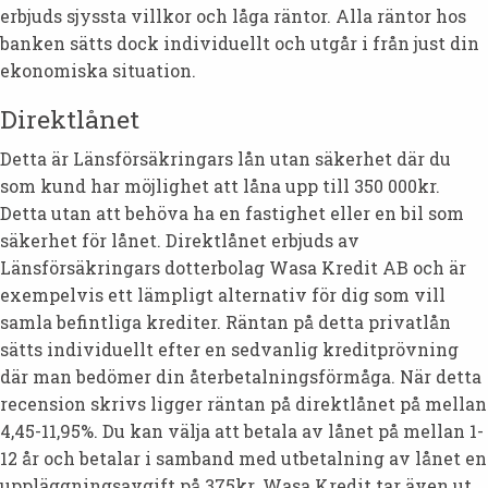
erbjuds sjyssta villkor och låga räntor. Alla räntor hos
banken sätts dock individuellt och utgår i från just din
ekonomiska situation.
Direktlånet
Detta är Länsförsäkringars lån utan säkerhet där du
som kund har möjlighet att låna upp till 350 000kr.
Detta utan att behöva ha en fastighet eller en bil som
säkerhet för lånet. Direktlånet erbjuds av
Länsförsäkringars dotterbolag Wasa Kredit AB och är
exempelvis ett lämpligt alternativ för dig som vill
samla befintliga krediter. Räntan på detta privatlån
sätts individuellt efter en sedvanlig kreditprövning
där man bedömer din återbetalningsförmåga. När detta
recension skrivs ligger räntan på direktlånet på mellan
4,45-11,95%. Du kan välja att betala av lånet på mellan 1-
12 år och betalar i samband med utbetalning av lånet en
uppläggningsavgift på 375kr. Wasa Kredit tar även ut