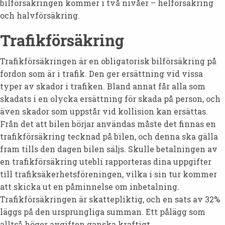
bilförsäkringen kommer i två nivåer – helförsäkring
och halvförsäkring.
Trafikförsäkring
Trafikförsäkringen är en obligatorisk bilförsäkring på
fordon som är i trafik. Den ger ersättning vid vissa
typer av skador i trafiken. Bland annat får alla som
skadats i en olycka ersättning för skada på person, och
även skador som uppstår vid kollision kan ersättas.
Från det att bilen börjar användas måste det finnas en
trafikförsäkring tecknad på bilen, och denna ska gälla
fram tills den dagen bilen säljs. Skulle betalningen av
en trafikförsäkring utebli rapporteras dina uppgifter
till trafiksäkerhetsföreningen, vilka i sin tur kommer
att skicka ut en påminnelse om inbetalning.
Trafikförsäkringen är skattepliktig, och en sats av 32%
läggs på den ursprungliga summan. Ett pålägg som
alltså höger avgiften ganska kraftigt.