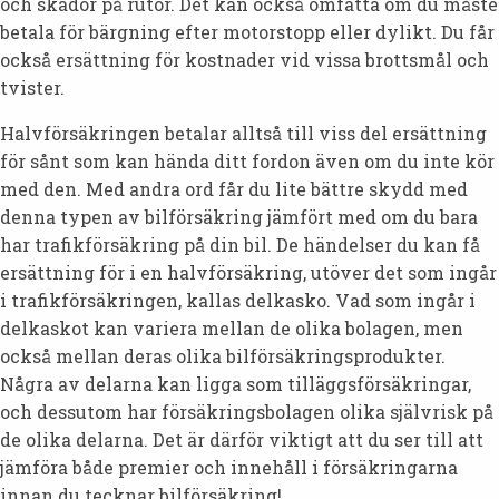
och skador på rutor. Det kan också omfatta om du måste
betala för bärgning efter motorstopp eller dylikt. Du får
också ersättning för kostnader vid vissa brottsmål och
tvister.
Halvförsäkringen betalar alltså till viss del ersättning
för sånt som kan hända ditt fordon även om du inte kör
med den. Med andra ord får du lite bättre skydd med
denna typen av bilförsäkring jämfört med om du bara
har trafikförsäkring på din bil. De händelser du kan få
ersättning för i en halvförsäkring, utöver det som ingår
i trafikförsäkringen, kallas delkasko. Vad som ingår i
delkaskot kan variera mellan de olika bolagen, men
också mellan deras olika bilförsäkringsprodukter.
Några av delarna kan ligga som tilläggsförsäkringar,
och dessutom har försäkringsbolagen olika självrisk på
de olika delarna. Det är därför viktigt att du ser till att
jämföra både premier och innehåll i försäkringarna
innan du tecknar bilförsäkring!