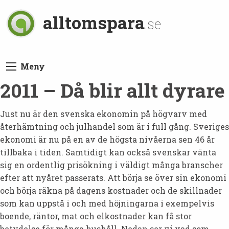
alltomspara
.se
Meny
2011 – Då blir allt dyrare
Just nu är den svenska ekonomin på högvarv med
återhämtning och julhandel som är i full gång. Sveriges
ekonomi är nu på en av de högsta nivåerna sen 46 år
tillbaka i tiden. Samtidigt kan också svenskar vänta
sig en ordentlig prisökning i väldigt många branscher
efter att nyåret passerats. Att börja se över sin ekonomi
och börja räkna på dagens kostnader och de skillnader
som kan uppstå i och med höjningarna i exempelvis
boende, räntor, mat och elkostnader kan få stor
betydelse för många hushåll. Nedan ser vi vad som