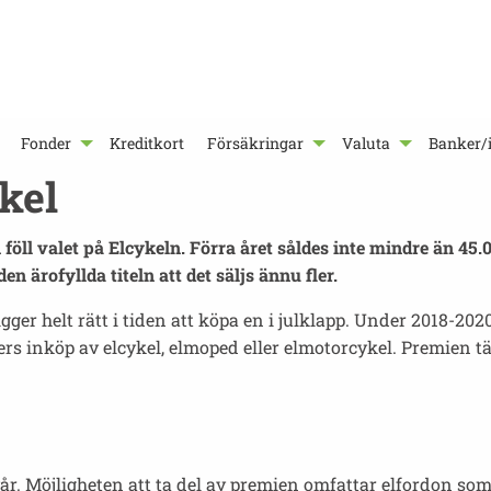
Fonder
Kreditkort
Försäkringar
Valuta
Banker/i
kel
föll valet på Elcykeln. Förra året såldes inte mindre än 45.
n ärofyllda titeln att det säljs ännu fler.
igger helt rätt i tiden att köpa en i julklapp. Under 2018-20
s inköp av elcykel, elmoped eller elmotorcykel. Premien täck
yår. Möjligheten att ta del av premien omfattar elfordon so