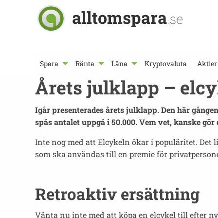
alltomspara
.se
Spara
Ränta
Låna
Kryptovaluta
Aktier
Årets julklapp – elcy
Igår presenterades årets julklapp. Den här gången 
spås antalet uppgå i 50.000. Vem vet, kanske gör de
Inte nog med att Elcykeln ökar i populäritet. Det l
som ska användas till en premie för privatpersoner
Retroaktiv ersättning
Vänta nu inte med att köpa en elcykel till efter n