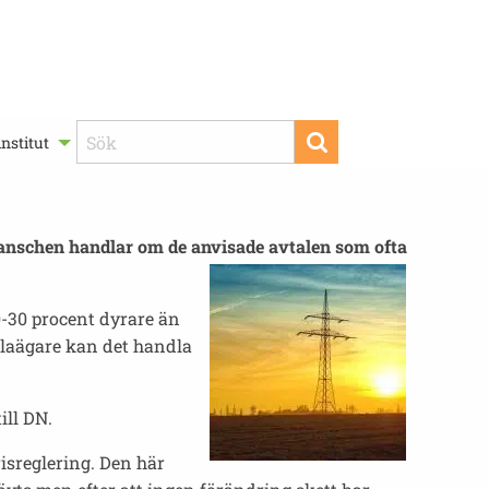
nstitut
lbranschen handlar om de anvisade avtalen som ofta
 20-30 procent dyrare än
illaägare kan det handla
ill DN.
isreglering. Den här