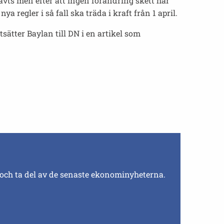
ävts men efter att ingen förändring skett har
regler i så fall ska träda i kraft från 1 april.
tsätter Baylan till DN i en artikel som
 och ta del av de senaste ekonominyheterna.