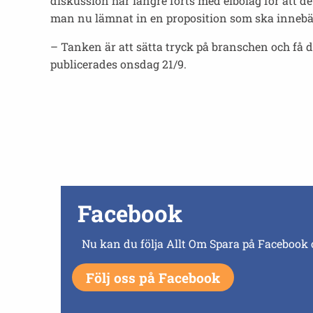
diskussion har längre förts med elbolag för att d
man nu lämnat in en proposition som ska innebära s
– Tanken är att sätta tryck på branschen och få den
publicerades onsdag 21/9.
Facebook
Nu kan du följa Allt Om Spara på Facebook 
Följ oss på Facebook