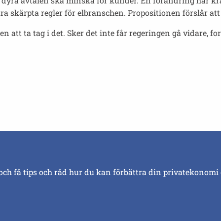
e dyra avtalen ska minska för kunder. En förändring har kr
kärpta regler för elbranschen. Propositionen förslår att nya 
 att ta tag i det. Sker det inte får regeringen gå vidare, for
och få tips och råd hur du kan förbättra din privatekonomi