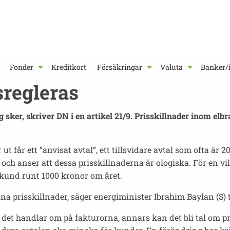
Fonder
Kreditkort
Försäkringar
Valuta
Banker/i
sregleras
g sker, skriver DN i en artikel 21/9. Prisskillnader inom e
 ut får ett ”anvisat avtal”, ett tillsvidare avtal som ofta är
at och anser att dessa prisskillnaderna är ologiska. För en v
kund runt 1000 kronor om året.
a prisskillnader, säger energiminister Ibrahim Baylan (S) t
 det handlar om på fakturorna, annars kan det bli tal om pr