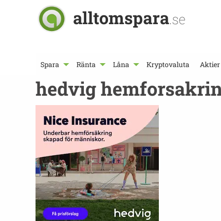
alltomspara
.se
Spara
Ränta
Låna
Kryptovaluta
Aktier
hedvig hemforsakri