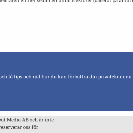
delstaten vinner sedan ett antal elektorer (baserat på antal 
och få tips och råd hur du kan förbättra din privatekonomi
Out Media AB och är inte
reserverar oss för