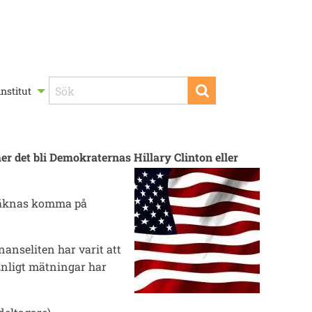
nstitut
er det bli Demokraternas Hillary Clinton eller
beräknas komma på
anseliten har varit att
Enligt mätningar har