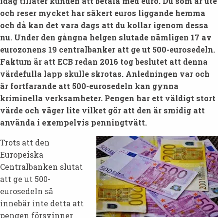
idag tillåter kunden att betala med euro. Du som är ute
och reser mycket har säkert euros liggande hemma
och då kan det vara dags att du kollar igenom dessa
nu. Under den gångna helgen slutade nämligen 17 av
eurozonens 19 centralbanker att ge ut 500-eurosedeln.
Faktum är att ECB redan 2016 tog beslutet att denna
värdefulla lapp skulle skrotas. Anledningen var och
är fortfarande att 500-eurosedeln kan gynna
kriminella verksamheter. Pengen har ett väldigt stort
värde och väger lite vilket gör att den är smidig att
använda i exempelvis penningtvätt.
Trots att den
Europeiska
Centralbanken slutat
att ge ut 500-
eurosedeln så
innebär inte detta att
pengen försvinner