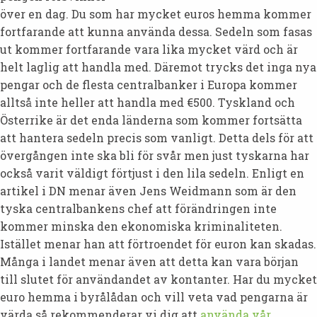
över en dag. Du som har mycket euros hemma kommer
fortfarande att kunna använda dessa. Sedeln som fasas
ut kommer fortfarande vara lika mycket värd och är
helt laglig att handla med. Däremot trycks det inga nya
pengar och de flesta centralbanker i Europa kommer
alltså inte heller att handla med €500. Tyskland och
Österrike är det enda länderna som kommer fortsätta
att hantera sedeln precis som vanligt. Detta dels för att
övergången inte ska bli för svår men just tyskarna har
också varit väldigt förtjust i den lila sedeln. Enligt en
artikel i DN menar även Jens Weidmann som är den
tyska centralbankens chef att förändringen inte
kommer minska den ekonomiska kriminaliteten.
Istället menar han att förtroendet för euron kan skadas.
Många i landet menar även att detta kan vara början
till slutet för användandet av kontanter. Har du mycket
euro hemma i byrålådan och vill veta vad pengarna är
värda så rekommenderar vi dig att
använda vår