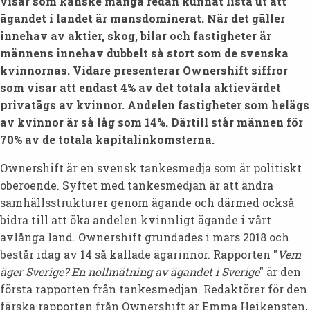
visar som kanske många redan kunnat lista ut att
ägandet i landet är mansdominerat. När det gäller
innehav av aktier, skog, bilar och fastigheter är
männens innehav dubbelt så stort som de svenska
kvinnornas. Vidare presenterar Ownershift siffror
som visar att endast 4% av det totala aktievärdet
privatägs av kvinnor. Andelen fastigheter som helägs
av kvinnor är så låg som 14%. Därtill står männen för
70% av de totala kapitalinkomsterna.
Ownershift är en svensk tankesmedja som är politiskt
oberoende. Syftet med tankesmedjan är att ändra
samhällsstrukturer genom ägande och därmed också
bidra till att öka andelen kvinnligt ägande i vårt
avlånga land. Ownershift grundades i mars 2018 och
består idag av 14 så kallade ägarinnor. Rapporten "
Vem
äger Sverige? En nollmätning av ägandet i Sverige
" är den
första rapporten från tankesmedjan. Redaktörer för den
färska rapporten från Ownershift är Emma Heikensten,