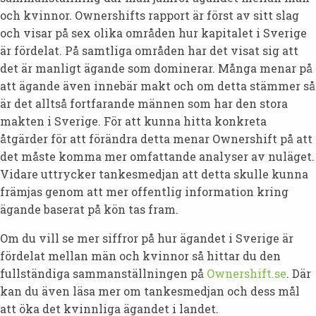
och kvinnor. Ownershifts rapport är först av sitt slag
och visar på sex olika områden hur kapitalet i Sverige
är fördelat. På samtliga områden har det visat sig att
det är manligt ägande som dominerar. Många menar på
att ägande även innebär makt och om detta stämmer så
är det alltså fortfarande männen som har den stora
makten i Sverige. För att kunna hitta konkreta
åtgärder för att förändra detta menar Ownershift på att
det måste komma mer omfattande analyser av nuläget.
Vidare uttrycker tankesmedjan att detta skulle kunna
främjas genom att mer offentlig information kring
ägande baserat på kön tas fram.
Om du vill se mer siffror på hur ägandet i Sverige är
fördelat mellan män och kvinnor så hittar du den
fullständiga sammanställningen på
Ownershift.se
. Där
kan du även läsa mer om tankesmedjan och dess mål
att öka det kvinnliga ägandet i landet.