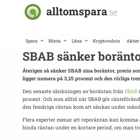
alltomspara
.se
Spara
Ränta
Låna
Kryptovaluta
Aktier
SBAB sänker boränto
Återigen så sänker SBAB sina boräntor, precis s
ligger numera på 3,25 procent och den rörliga tr
Den senaste sänkningen av boräntan från
SBAB
i
procent. Och som alltid när SBAB gör ränteförän
den femåriga räntan kom att sänkas under måndage
Flera experter menar att reporäntan kan komma at
binda räntan under en kortare period, om man tro