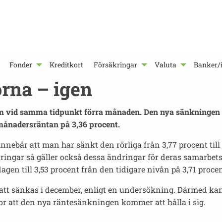
Fonder
Kreditkort
Försäkringar
Valuta
Banker/i
rna – igen
om vid samma tidpunkt förra månaden. Den nya sänkningen i
emånadersräntan på 3,36 procent.
nnebär att man har sänkt den rörliga från 3,77 procent till 3
dringar så gäller också dessa ändringar för deras samarbe
n till 3,53 procent från den tidigare nivån på 3,71 procen
t sänkas i december, enligt en undersökning. Därmed kan de
r att den nya räntesänkningen kommer att hålla i sig.