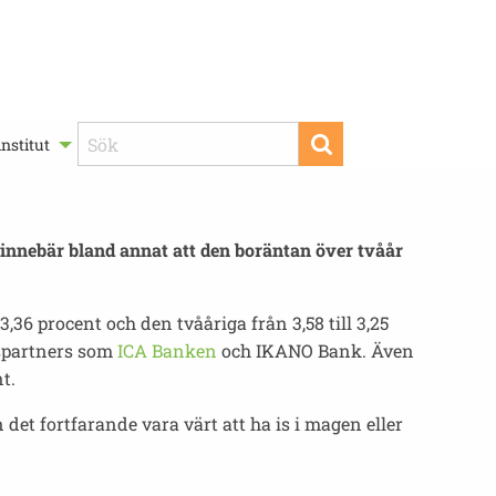
nstitut
nnebär bland annat att den boräntan över tvåår
,36 procent och den tvååriga från 3,58 till 3,25
tspartners som
ICA Banken
och IKANO Bank. Även
t.
t fortfarande vara värt att ha is i magen eller