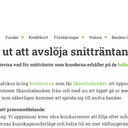
Fonder
Kreditkort
Försäkringar
Valuta
Banker/i
ut att avslöja snittränta
ovisa vad för snitträntor som kunderna erhåller på de
bolå
iafokus kring
boräntorna
som får
Skandiabanken
att öppna
ommer Skandiabanken från och med nu att öppet gå ut med
v som säkerligen kommer att sprida sig till andra banker.
ett pressmeddelande:
ag. Vi uppmanar även våra konkurrenter att följa efter och 
dernas kunskapsunderläge och bidra till en mer välfunger