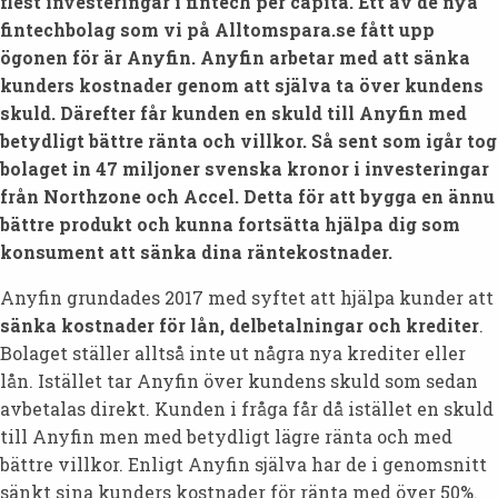
flest investeringar i fintech per capita. Ett av de nya
fintechbolag som vi på Alltomspara.se fått upp
ögonen för är Anyfin. Anyfin arbetar med att sänka
kunders kostnader genom att själva ta över kundens
skuld. Därefter får kunden en skuld till Anyfin med
betydligt bättre ränta och villkor. Så sent som igår tog
bolaget in 47 miljoner svenska kronor i investeringar
från Northzone och Accel. Detta för att bygga en ännu
bättre produkt och kunna fortsätta hjälpa dig som
konsument att sänka dina räntekostnader.
Anyfin grundades 2017 med syftet att hjälpa kunder att
sänka kostnader för lån, delbetalningar och krediter
.
Bolaget ställer alltså inte ut några nya krediter eller
lån. Istället tar Anyfin över kundens skuld som sedan
avbetalas direkt. Kunden i fråga får då istället en skuld
till Anyfin men med betydligt lägre ränta och med
bättre villkor. Enligt Anyfin själva har de i genomsnitt
sänkt sina kunders kostnader för ränta med över 50%.