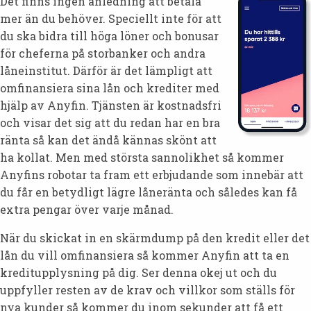
Det finns ingen anledning att betala
mer än du behöver. Speciellt inte för att
du ska bidra till höga löner och bonusar
för cheferna på storbanker och andra
låneinstitut. Därför är det lämpligt att
omfinansiera sina lån och krediter med
hjälp av Anyfin. Tjänsten är kostnadsfri
och visar det sig att du redan har en bra
ränta så kan det ändå kännas skönt att
ha kollat. Men med största sannolikhet så kommer
Anyfins robotar ta fram ett erbjudande som innebär att
du får en betydligt lägre låneränta och således kan få
extra pengar över varje månad.
När du skickat in en skärmdump på den kredit eller det
lån du vill omfinansiera så kommer Anyfin att ta en
kreditupplysning på dig. Ser denna okej ut och du
uppfyller resten av de krav och villkor som ställs för
nya kunder så kommer du inom sekunder att få ett