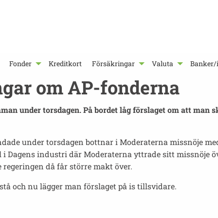
Fonder
Kreditkort
Försäkringar
Valuta
Banker/i
ngar om AP-fonderna
n under torsdagen. På bordet låg förslaget om att man sk
dade under torsdagen bottnar i Moderaterna missnöje med 
l i Dagens industri där Moderaterna yttrade sitt missnöje 
e regeringen då får större makt över.
å och nu lägger man förslaget på is tillsvidare.