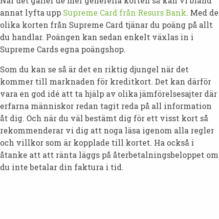
När det gäller de mer generella korten så kan vi bland
annat lyfta upp
Supreme Card från Resurs Bank
. Med de
olika korten från Supreme Card tjänar du poäng på allt
du handlar. Poängen kan sedan enkelt växlas in i
Supreme Cards egna poängshop.
Som du kan se så är det en riktig djungel när det
kommer till marknaden för kreditkort. Det kan därför
vara en god idé att ta hjälp av olika jämförelsesajter där
erfarna människor redan tagit reda på all information
åt dig. Och när du väl bestämt dig för ett visst kort så
rekommenderar vi dig att noga läsa igenom alla regler
och villkor som är kopplade till kortet. Ha också i
åtanke att att ränta läggs på återbetalningsbeloppet om
du inte betalar din faktura i tid.