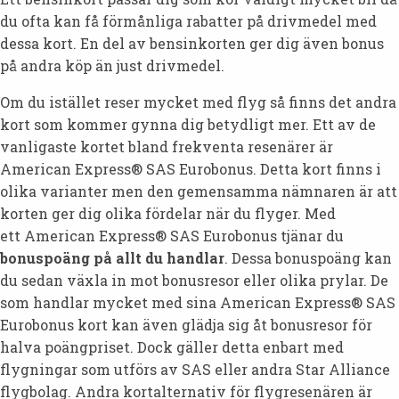
du ofta kan få förmånliga rabatter på drivmedel med
dessa kort. En del av bensinkorten ger dig även bonus
på andra köp än just drivmedel.
Om du istället reser mycket med flyg så finns det andra
kort som kommer gynna dig betydligt mer. Ett av de
vanligaste kortet bland frekventa resenärer är
American Express® SAS Eurobonus. Detta kort finns i
olika varianter men den gemensamma nämnaren är att
korten ger dig olika fördelar när du flyger. Med
ett American Express® SAS Eurobonus tjänar du
bonuspoäng på allt du handlar
. Dessa bonuspoäng kan
du sedan växla in mot bonusresor eller olika prylar. De
som handlar mycket med sina American Express® SAS
Eurobonus kort kan även glädja sig åt bonusresor för
halva poängpriset. Dock gäller detta enbart med
flygningar som utförs av SAS eller andra Star Alliance
flygbolag. Andra kortalternativ för flygresenären är