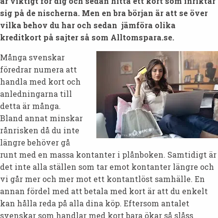
är viktigt för dig och sedan hitta ett kort som inriktar
sig på de nischerna. Men en bra början är att se över
vilka behov du har och sedan jämföra olika
kreditkort på sajter så som Alltomspara.se.
Många svenskar
föredrar numera att
handla med kort och
anledningarna till
detta är många.
Bland annat minskar
rånrisken då du inte
längre behöver gå
runt med en massa kontanter i plånboken. Samtidigt är
det inte alla ställen som tar emot kontanter längre och
vi går mer och mer mot ett kontantlöst samhälle. En
annan fördel med att betala med kort är att du enkelt
kan hålla reda på alla dina köp. Eftersom antalet
svenskar som handlar med kort bara ökar så slåss