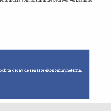
ldens äldsta som fortfarande bedriver verksamhet
 och ta del av de senaste ekonominyheterna.