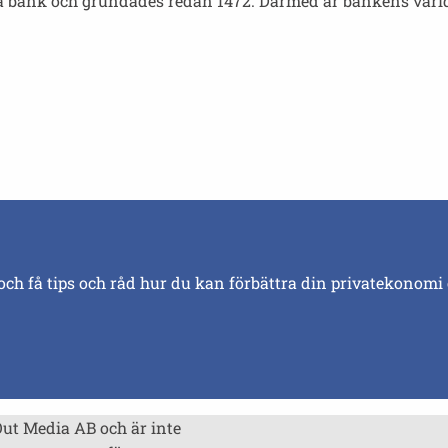
rsta bank och grundades redan 1472. Därmed är bankens vär
och få tips och råd hur du kan förbättra din privatekonomi
Out Media AB och är inte