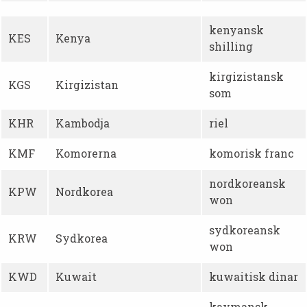
kenyansk
KES
Kenya
shilling
kirgizistansk
KGS
Kirgizistan
som
KHR
Kambodja
riel
KMF
Komorerna
komorisk franc
nordkoreansk
KPW
Nordkorea
won
sydkoreansk
KRW
Sydkorea
won
KWD
Kuwait
kuwaitisk dinar
kaymansk