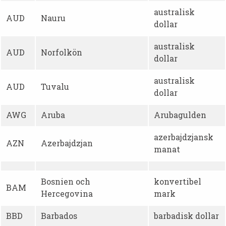
australisk
AUD
Nauru
dollar
australisk
AUD
Norfolkön
dollar
australisk
AUD
Tuvalu
dollar
AWG
Aruba
Arubagulden
azerbajdzjansk
AZN
Azerbajdzjan
manat
Bosnien och
konvertibel
BAM
Hercegovina
mark
BBD
Barbados
barbadisk dollar