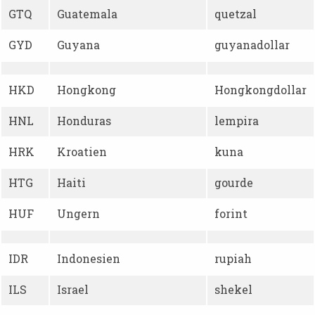
GTQ
Guatemala
quetzal
GYD
Guyana
guyanadollar
HKD
Hongkong
Hongkongdollar
HNL
Honduras
lempira
HRK
Kroatien
kuna
HTG
Haiti
gourde
HUF
Ungern
forint
IDR
Indonesien
rupiah
ILS
Israel
shekel