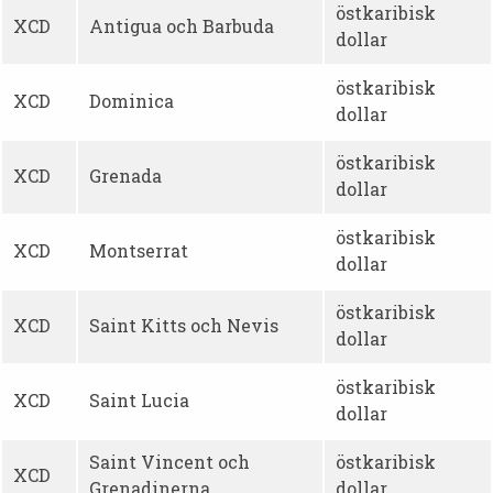
östkaribisk
XCD
Antigua och Barbuda
dollar
östkaribisk
XCD
Dominica
dollar
östkaribisk
XCD
Grenada
dollar
östkaribisk
XCD
Montserrat
dollar
östkaribisk
XCD
Saint Kitts och Nevis
dollar
östkaribisk
XCD
Saint Lucia
dollar
Saint Vincent och
östkaribisk
XCD
Grenadinerna
dollar