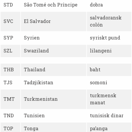
STD
São Tomé och Príncipe
dobra
salvadoransk
SVC
El Salvador
colón
SYP
Syrien
syriskt pund
SZL
Swaziland
lilangeni
THB
Thailand
baht
TJS
Tadzjikistan
somoni
turkmensk
TMT
Turkmenistan
manat
TND
Tunisien
tunisisk dinar
TOP
Tonga
pa’anga