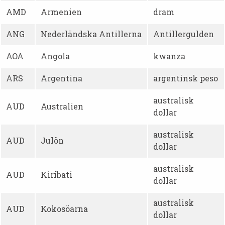
AMD
Armenien
dram
ANG
Nederländska Antillerna
Antillergulden
AOA
Angola
kwanza
ARS
Argentina
argentinsk peso
australisk
AUD
Australien
dollar
australisk
AUD
Julön
dollar
australisk
AUD
Kiribati
dollar
australisk
AUD
Kokosöarna
dollar