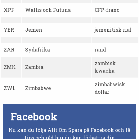
XPF
Wallis och Futuna
CFP-franc
YER
Jemen
jemenitisk rial
ZAR
Sydafrika
rand
zambisk
ZMK
Zambia
kwacha
zimbabwisk
ZWL
Zimbabwe
dollar
Facebook
Nu kan du följa Allt Om Spara på Facebook och få
tips och råd hur du kan förbättra din