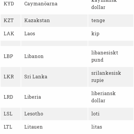
KYD
Caymanöarna
dollar
KZT
Kazakstan
tenge
LAK
Laos
kip
libanesiskt
LBP
Libanon
pund
srilankesisk
LKR
Sri Lanka
rupie
liberiansk
LRD
Liberia
dollar
LSL
Lesotho
loti
LTL
Litauen
litas