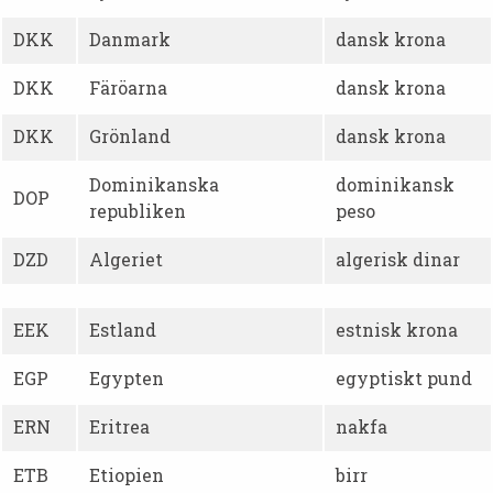
DKK
Danmark
dansk krona
DKK
Färöarna
dansk krona
DKK
Grönland
dansk krona
Dominikanska
dominikansk
DOP
republiken
peso
DZD
Algeriet
algerisk dinar
EEK
Estland
estnisk krona
EGP
Egypten
egyptiskt pund
ERN
Eritrea
nakfa
ETB
Etiopien
birr