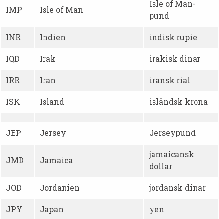
Isle of Man-
IMP
Isle of Man
pund
INR
Indien
indisk rupie
IQD
Irak
irakisk dinar
IRR
Iran
iransk rial
ISK
Island
isländsk krona
JEP
Jersey
Jerseypund
jamaicansk
JMD
Jamaica
dollar
JOD
Jordanien
jordansk dinar
JPY
Japan
yen