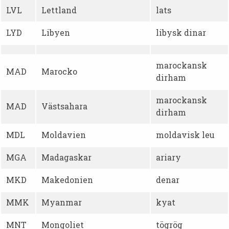
LVL
Lettland
lats
LYD
Libyen
libysk dinar
marockansk
MAD
Marocko
dirham
marockansk
MAD
Västsahara
dirham
MDL
Moldavien
moldavisk leu
MGA
Madagaskar
ariary
MKD
Makedonien
denar
MMK
Myanmar
kyat
MNT
Mongoliet
tögrög