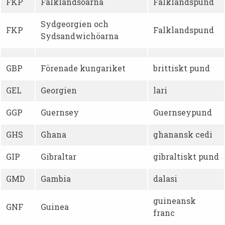
FKP
Falklandsöarna
Falklandspund
Sydgeorgien och
FKP
Falklandspund
Sydsandwichöarna
GBP
Förenade kungariket
brittiskt pund
GEL
Georgien
lari
GGP
Guernsey
Guernseypund
GHS
Ghana
ghanansk cedi
GIP
Gibraltar
gibraltiskt pund
GMD
Gambia
dalasi
guineansk
GNF
Guinea
franc