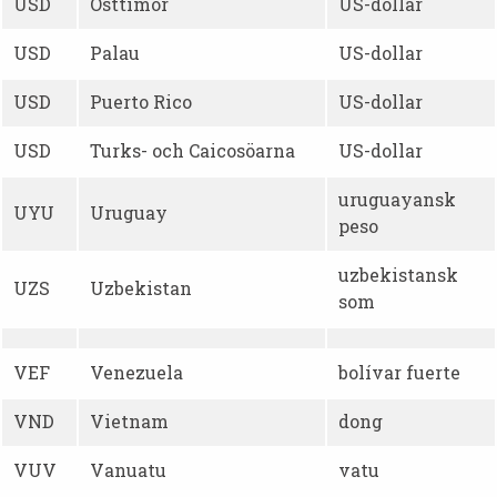
USD
Östtimor
US-dollar
USD
Palau
US-dollar
USD
Puerto Rico
US-dollar
USD
Turks- och Caicosöarna
US-dollar
uruguayansk
UYU
Uruguay
peso
uzbekistansk
UZS
Uzbekistan
som
VEF
Venezuela
bolívar fuerte
VND
Vietnam
dong
VUV
Vanuatu
vatu