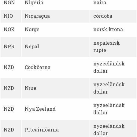
NGN
Nigeria
naira
NIO
Nicaragua
córdoba
NOK
Norge
norsk krona
nepalesisk
NPR
Nepal
rupie
nyzeeländsk
NZD
Cooköarna
dollar
nyzeeländsk
NZD
Niue
dollar
nyzeeländsk
NZD
Nya Zeeland
dollar
nyzeeländsk
NZD
Pitcairnöarna
dollar