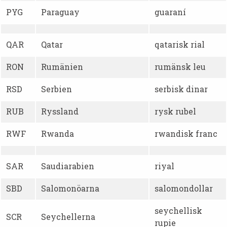
PYG
Paraguay
guaraní
QAR
Qatar
qatarisk rial
RON
Rumänien
rumänsk leu
RSD
Serbien
serbisk dinar
RUB
Ryssland
rysk rubel
RWF
Rwanda
rwandisk franc
SAR
Saudiarabien
riyal
SBD
Salomonöarna
salomondollar
seychellisk
SCR
Seychellerna
rupie