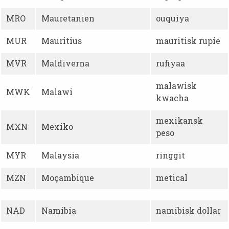
MRO
Mauretanien
ouquiya
MUR
Mauritius
mauritisk rupie
MVR
Maldiverna
rufiyaa
malawisk
MWK
Malawi
kwacha
mexikansk
MXN
Mexiko
peso
MYR
Malaysia
ringgit
MZN
Moçambique
metical
NAD
Namibia
namibisk dollar