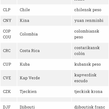
CLP
Chile
chilensk peso
CNY
Kina
yuan renminbi
COP
colombiansk
Colombia
COU
peso
costarikansk
CRC
Costa Rica
colón
CUP
Kuba
kubansk peso
kapverdisk
CVE
Kap Verde
escudo
CZK
Tjeckien
tjeckisk krona
DJF
Djibouti
djiboutisk franc