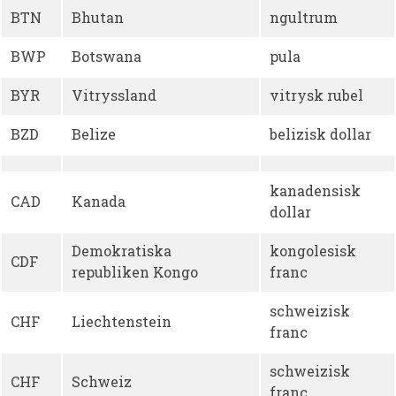
BTN
Bhutan
ngultrum
BWP
Botswana
pula
BYR
Vitryssland
vitrysk rubel
BZD
Belize
belizisk dollar
kanadensisk
CAD
Kanada
dollar
Demokratiska
kongolesisk
CDF
republiken Kongo
franc
schweizisk
CHF
Liechtenstein
franc
schweizisk
CHF
Schweiz
franc