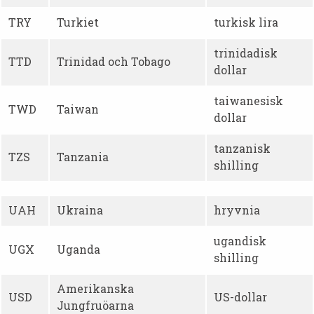
TRY
Turkiet
turkisk lira
trinidadisk
TTD
Trinidad och Tobago
dollar
taiwanesisk
TWD
Taiwan
dollar
tanzanisk
TZS
Tanzania
shilling
UAH
Ukraina
hryvnia
ugandisk
UGX
Uganda
shilling
Amerikanska
USD
US-dollar
Jungfruöarna