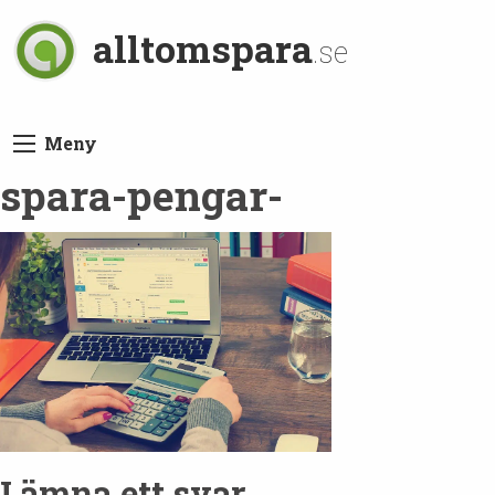
alltomspara
.se
Meny
spara-pengar-
Lämna ett svar