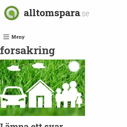
alltomspara
.se
Meny
forsakring
Lämna ett svar