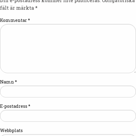
Din e-postadress kommer inte publiceras.
Obligatoriska
fält är märkta
*
Kommentar
*
Namn
*
E-postadress
*
Webbplats