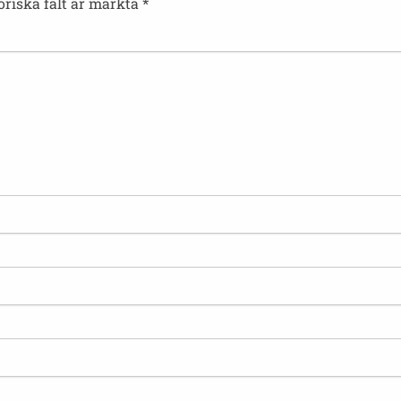
oriska fält är märkta
*