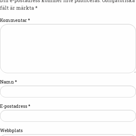
Din e-postadress kommer inte publiceras.
Obligatoriska
fält är märkta
*
Kommentar
*
Namn
*
E-postadress
*
Webbplats