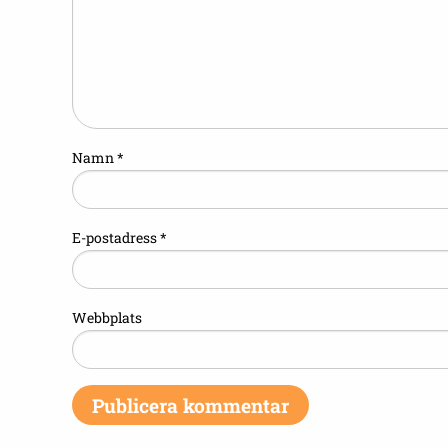
Namn
*
E-postadress
*
Webbplats