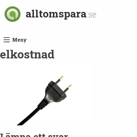
alltomspara
.se
Meny
elkostnad
Lämna ett svar