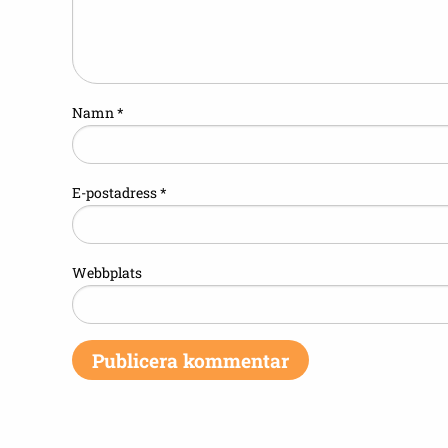
Namn
*
E-postadress
*
Webbplats