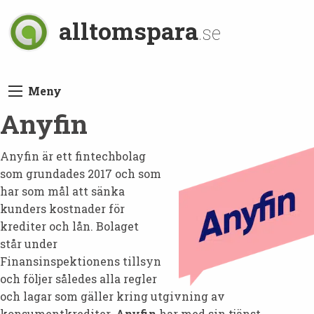
alltomspara
.se
Meny
Anyfin
Anyfin är ett fintechbolag
som grundades 2017 och som
har som mål att sänka
kunders kostnader för
krediter och lån. Bolaget
står under
Finansinspektionens tillsyn
och följer således alla regler
och lagar som gäller kring utgivning av
konsumentkrediter.
Anyfin
har med sin tjänst