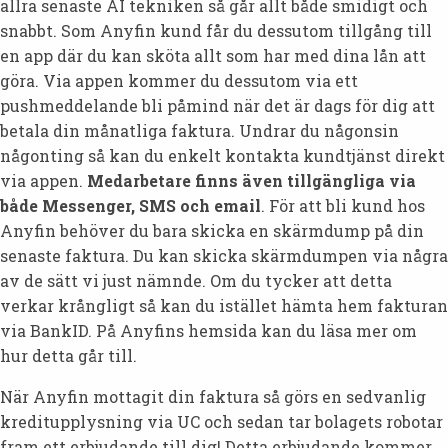
allra senaste AI tekniken så går allt både smidigt och
snabbt. Som Anyfin kund får du dessutom tillgång till
en app där du kan sköta allt som har med dina lån att
göra. Via appen kommer du dessutom via ett
pushmeddelande bli påmind när det är dags för dig att
betala din månatliga faktura. Undrar du någonsin
någonting så kan du enkelt kontakta kundtjänst direkt
via appen.
Medarbetare finns även tillgängliga via
både Messenger, SMS och email
. För att bli kund hos
Anyfin behöver du bara skicka en skärmdump på din
senaste faktura. Du kan skicka skärmdumpen via några
av de sätt vi just nämnde. Om du tycker att detta
verkar krångligt så kan du istället hämta hem fakturan
via BankID. På Anyfins hemsida kan du läsa mer om
hur detta går till.
När Anyfin mottagit din faktura så görs en sedvanlig
kreditupplysning via UC och sedan tar bolagets robotar
fram ett erbjudande till dig! Detta erbjudande kommer