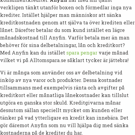
verkligen tänkt utanför boxen och förmedlar inga nya
krediter. Istället hjälper man människor att sänka
kreditkostnaden genom att själva ta över krediten eller
lånet. Därefter betalar du som kund istället en lägre
månadskostnad till Anyfin. Varför betala mer än man
behöver för sina delbetalningar, lån och kreditkort?
Med Anyfin kan du istället
spara pengar
varje månad
vilket vi på Alltomspara.se såklart tycker är jättebra!
Vi är många som använder oss av delbetalning vid
inköp av nya varor och produkter. Dessa kostnader
tillsammans med exempelvis ränta och avgifter på
kreditkort eller månatliga lånekostnader kan tillslut
utgöra en ganska stor skuld. Kreditgivarna månar
dessutom sällan speciellt mycket om kunden eller
tänker på vad ytterligare en kredit kan innebära. Det
gör däremot Anyfin som nu vill hjälpa dig med sänka
kostnaderna på de krediter du har.