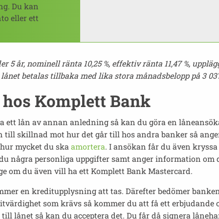
ing. Du kan
o eller ett
 5 år, nominell ränta 10,25 %, effektiv ränta 11,47 %, uppläg
t lånet betalas tillbaka med lika stora månadsbelopp på 3 037
n hos Komplett Bank
r ta ett lån av annan anledning så kan du göra en låneansök
ill skillnad mot hur det går till hos andra banker så ange
er hur mycket du ska
amortera
. I ansökan får du även kryssa
u några personliga uppgifter samt anger information om di
 om du även vill ha ett Komplett Bank Mastercard.
mmer en kreditupplysning att tas. Därefter bedömer banken
tvärdighet som krävs så kommer du att få ett erbjudande o
 till lånet så kan du acceptera det. Du får då signera låneh