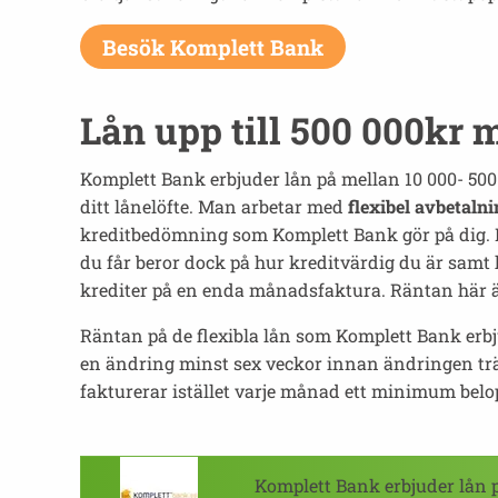
Besök Komplett Bank
Lån upp till 500 000kr 
Komplett Bank erbjuder lån på mellan 10 000- 50
ditt lånelöfte. Man arbetar med
flexibel avbetalni
kreditbedömning som Komplett Bank gör på dig. I 
du får beror dock på hur kreditvärdig du är samt 
krediter på en enda månadsfaktura. Räntan här är
Räntan på de flexibla lån som Komplett Bank erbju
en ändring minst sex veckor innan ändringen trär
fakturerar istället varje månad ett minimum belo
Komplett Bank erbjuder lån p