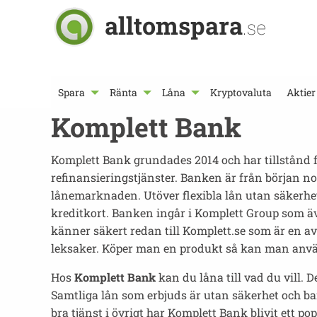
alltomspara
.se
Spara
Ränta
Låna
Kryptovaluta
Aktier
Komplett Bank
Komplett Bank grundades 2014 och har tillstånd
refinansieringstjänster. Banken är från början no
lånemarknaden. Utöver flexibla lån utan säkerh
kreditkort. Banken ingår i Komplett Group som ä
känner säkert redan till Komplett.se som är en av
leksaker. Köper man en produkt så kan man använ
Hos
Komplett Bank
kan du låna till vad du vill. 
Samtliga lån som erbjuds är utan säkerhet och ba
bra tjänst i övrigt har Komplett Bank blivit ett pop