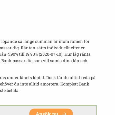
er löpande så länge summan är inom ramen för
passar dig. Räntan sätts individuellt efter en
 4,90% till 19,90% (2020-07-10). Hur låg ränta
t Bank passar dig som vill samla dina lån och
s under lånets löptid. Dock får du alltid reda på
ehöver du inte alltid amortera. Komplett Bank
te betala.
Ansök nu