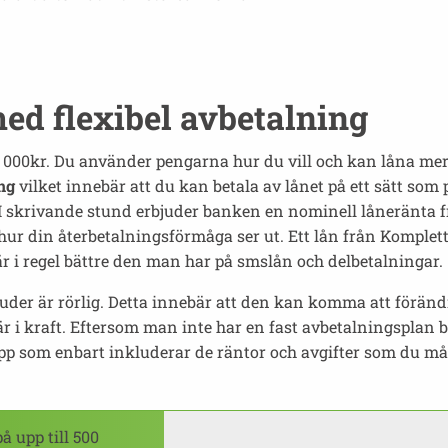
med flexibel avbetalning
0 000kr. Du använder pengarna hur du vill och kan låna m
ng
vilket innebär att du kan betala av lånet på ett sätt som 
skrivande stund erbjuder banken en nominell låneränta från
hur din återbetalningsförmåga ser ut. Ett lån från Komplet
 i regel bättre den man har på smslån och delbetalningar.
der är rörlig. Detta innebär att den kan komma att förändra
 i kraft. Eftersom man inte har en fast avbetalningsplan b
pp som enbart inkluderar de räntor och avgifter som du mås
å upp till 500