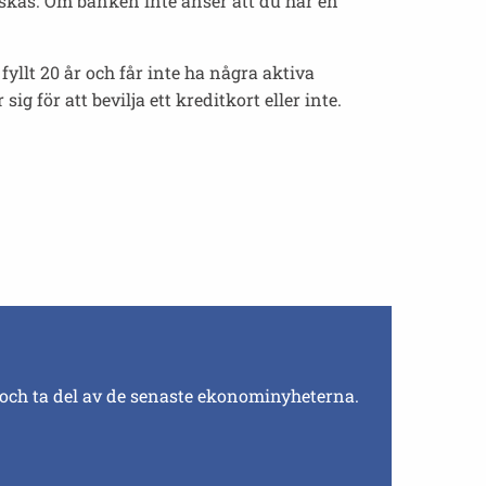
skas. Om banken inte anser att du har en
fyllt 20 år och får inte ha några aktiva
för att bevilja ett kreditkort eller inte.
 och ta del av de senaste ekonominyheterna.