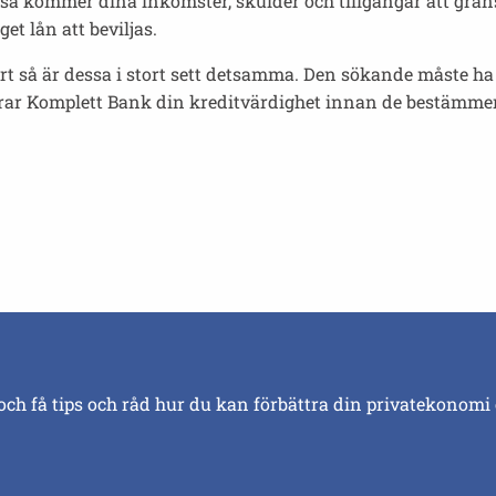
så kommer dina inkomster, skulder och tillgångar att gran
et lån att beviljas.
kort så är dessa i stort sett detsamma. Den sökande måste ha 
 Komplett Bank din kreditvärdighet innan de bestämmer sig 
och få tips och råd hur du kan förbättra din privatekonomi