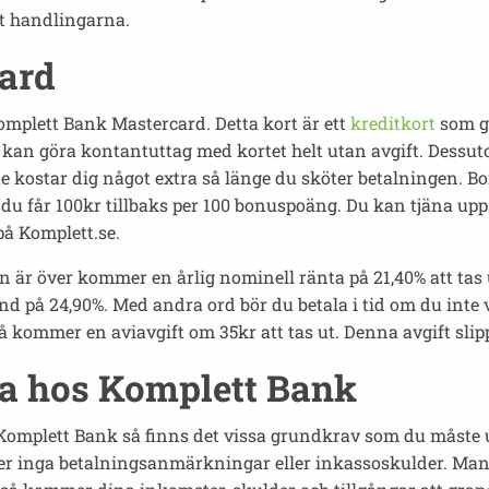
t handlingarna.
ard
mplett Bank Mastercard. Detta kort är ett
kreditkort
som ge
 kan göra kontantuttag med kortet helt utan avgift. Dessuto
inte kostar dig något extra så länge du sköter betalningen.
 du får 100kr tillbaks per 100 bonuspoäng. Du kan tjäna upp
på Komplett.se.
den är över kommer en årlig nominell ränta på 21,40% att ta
nd på 24,90%. Med andra ord bör du betala i tid om du inte v
 kommer en aviavgift om 35kr att tas ut. Denna avgift slipp
åna hos Komplett Bank
Komplett Bank så finns det vissa grundkrav som du måste u
eller inga betalningsanmärkningar eller inkassoskulder. M