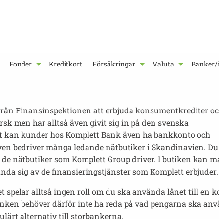
Fonder
Kreditkort
Försäkringar
Valuta
Banker/i
 från Finansinspektionen att erbjuda konsumentkrediter o
rsk men har alltså även givit sig in på den svenska
et kan kunder hos Komplett Bank även ha bankkonto och
ven bedriver många ledande nätbutiker i Skandinavien. Du
 de nätbutiker som Komplett Group driver. I butiken kan man
da sig av de finansieringstjänster som Komplett erbjuder.
Det spelar alltså ingen roll om du ska använda lånet till en 
nken behöver därför inte ha reda på vad pengarna ska anvä
ulärt alternativ till storbankerna.