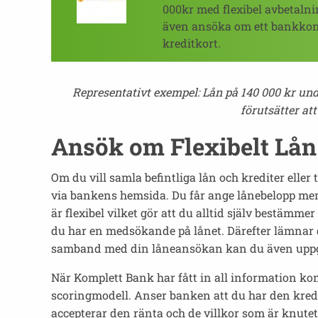
000kr med flexibel avbetaln
även ansöka om ett bankkont
kreditkort.
Representativt exempel: Lån på 140 000 kr under
förutsätter at
Ansök om Flexibelt Lå
Om du vill samla befintliga lån och krediter elle
via bankens hemsida. Du får ange lånebelopp men t
är flexibel vilket gör att du alltid själv bestämm
du har en medsökande på lånet. Därefter lämnar d
samband med din låneansökan kan du även uppge
När Komplett Bank har fått in all information ko
scoringmodell. Anser banken att du har den kredi
accepterar den ränta och de villkor som är knutet