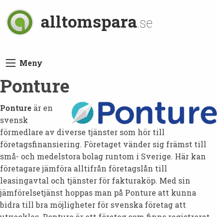
alltomspara
.se
Meny
Ponture
Ponture
är en
svensk
förmedlare av diverse tjänster som hör till
företagsfinansiering. Företaget vänder sig främst till
små- och medelstora bolag runtom i Sverige. Här kan
företagare jämföra alltifrån företagslån till
leasingavtal och tjänster för fakturaköp. Med sin
jämförelsetjänst hoppas man på Ponture att kunna
bidra till bra möjligheter för svenska företag att
utvecklas. Ponture är ett företag som finns registrerat