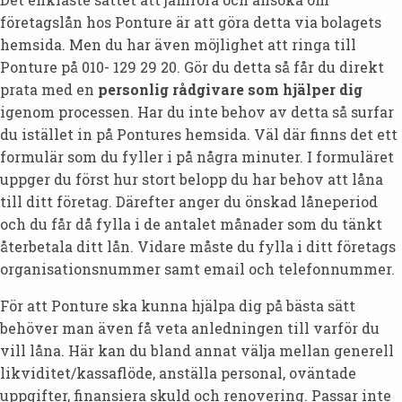
företagslån hos Ponture är att göra detta via bolagets
hemsida. Men du har även möjlighet att ringa till
Ponture på 010- 129 29 20. Gör du detta så får du direkt
prata med en
personlig rådgivare som hjälper dig
igenom processen. Har du inte behov av detta så surfar
du istället in på Pontures hemsida. Väl där finns det ett
formulär som du fyller i på några minuter. I formuläret
uppger du först hur stort belopp du har behov att låna
till ditt företag. Därefter anger du önskad låneperiod
och du får då fylla i de antalet månader som du tänkt
återbetala ditt lån. Vidare måste du fylla i ditt företags
organisationsnummer samt email och telefonnummer.
För att Ponture ska kunna hjälpa dig på bästa sätt
behöver man även få veta anledningen till varför du
vill låna. Här kan du bland annat välja mellan generell
likviditet/kassaflöde, anställa personal, oväntade
uppgifter, finansiera skuld och renovering. Passar inte