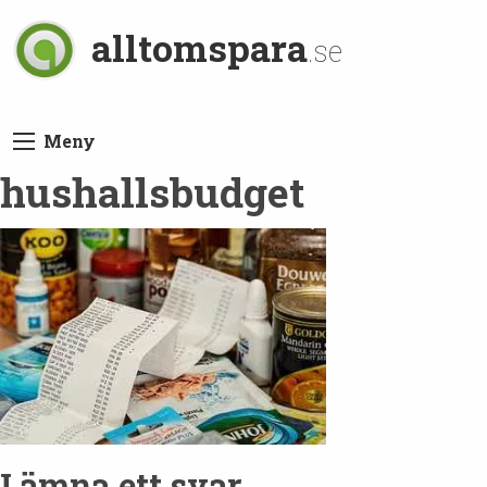
alltomspara
.se
Meny
hushallsbudget
Lämna ett svar