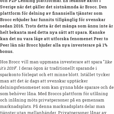
och P2P Lending plattformar. En ledande aktör i
Sverige när det gäller det sistnämnda är Brocc. Den
plattform för delning av finansiella tjänster som
Brocc erbjuder har funnits tillgänglig för svenskar
sedan 2016. Trots detta är det många som ännu inte är
helt bekanta med detta nya sätt att spara. Kanske
kan det nu vara läge att utforska fenomenet Peer to
Peer lån när Brocc bjuder alla nya investerare på 1%
bonus.
Hos Brocc vill man uppmana investerare att spara "
like
it's 2019
". I deras ögon är traditionellt sparande i
sparkonto förlegat och ett minne blott. Istället tycker
man att det är dags att svenskar upptäcker
delningsfenomenet som kan gynna både sparare och de
som behöver låna. Med Broccs plattform för utlåning
och inlåning möts privatpersoner på en gemensam
marknadsplats. På denna marknadsplats delar man
tjänster utan mellanhänder. Privatpersoner lånar av