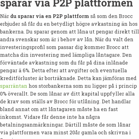
sparar via P2P plattformen
När
du sparar via en P2P plattform
så som den Brocc
erbjuder så får du en betydligt högre avkastning än hos
bankerna. Du sparar genom att låna ut pengar direkt till
andra svenskar som är i behov av lån. När du valt den
investeringsprofil som passar dig kommer Brocc att
matcha din investering med lämpliga låntagare. Den
förväntade avkastning som du får på dina inlånade
pengar ä 6%. Detta efter att avgifter och eventuella
kreditförluster är borträknade. Detta kan jämföras med
sparräntan
hos storbankerna som nu ligger på i princip
0% överallt. De som lånar av ditt kapital uppfyller alla
de krav som ställs av Brocc för utlåning. Det handlar
bland annat om att låntagaren måste ha en fast
inkomst. Vidare får denne inte ha några
betalningsanmärkningar. Därtill måste de som lånar
via plattformen vara minst 20år gamla och skrivna i