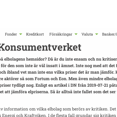
Fonder
Kreditkort
Försäkringar
Valuta
Banker/i
v Konsumentverket
a på elbolagens hemsidor? Då är du inte ensam och nu kriti
lt för den som inte är väl insatt i ämnet. Inte nog med att 
och ibland vet man inte ens vilka priser det är man jämför.
re aktörer så som Fortum och Eon. Men även mindre elbolag 
priser tydligt nog. Enligt en artikel i DN från 2019-07-21 p
t att jämföra elpriserna. Så är alltså inte fallet som det ser
v information om vilka elbolag som berörs av kritiken. De
nergi och Kraftviken. I de flesta fall grundar sig kritiken i