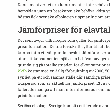
Konsumentverket ska konsumenter inte behöva klic
hemsidan utan att besökaren ska behöva vidta ytte
höstas fick svenska elbolag en uppmaning om att
Jämförpriser för elavta
Det som avgör vilka regler som gäller för jämförp
prisinformation. Denna föreskrift syftar till att
kunna fatta ett välgrundat beslut. Jämförpriserna
utan att konsumenten själv ska behöva navigera s
grunda sig på totalkostnaden för elkonsumtionen.
kWh
kostar med en årlig förbrukning av 2000, 50
synligt på ett och samma ställe där samtliga priser
tidsperiod som är aktuell för jämförpriset. Ett av d
fallerade man på att man inte informerade om hu
prisinformation.
Seriösa elbolag i Sverige kan bli certifierade av