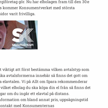
rgiföretag gör. Nu har elbolagen fram till den 30:e
görs kommer Konsumentverket med största
or varit frivilliga.
et viktigt att först bestämma vilken avtalstyp som
 olika avtalsformerna innebär så finns det gott om
ra elavtalen. Vi på Allt om Spara rekommenderar
lket elbolag du ska köpa din el från så finns det
ar om du ingår ett elavtal på distans.
 information om bland annat pris, uppsägningstid
 ta kontakt med Konsumenternas