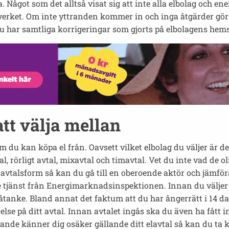
Något som det alltså visat sig att inte alla elbolag och ene
ntverket. Om inte yttranden kommer in och inga åtgärder 
nu har samtliga korrigeringar som gjorts på elbolagens hemsid
tt välja mellan
m du kan köpa el från. Oavsett vilket elbolag du väljer är d
vtal, rörligt avtal, mixavtal och timavtal. Vet du inte vad de
 avtalsform så kan du gå till en oberoende aktör och jämfö
tjänst från Energimarknadsinspektionen. Innan du väljer vi
tanke. Bland annat det faktum att du har ångerrätt i 14 dag
else på ditt avtal. Innan avtalet ingås ska du även ha fått
tfarande känner dig osäker gällande ditt elavtal så kan du