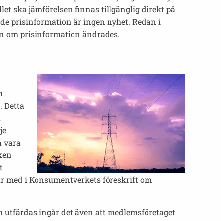
et ska jämförelsen finnas tillgänglig direkt på
nde prisinformation är ingen nyhet. Redan i
en om prisinformation ändrades.
h
. Detta
a
je
a vara
lken
t
år med i Konsumentverkets föreskrift om
om utfärdas ingår det även att medlemsföretaget