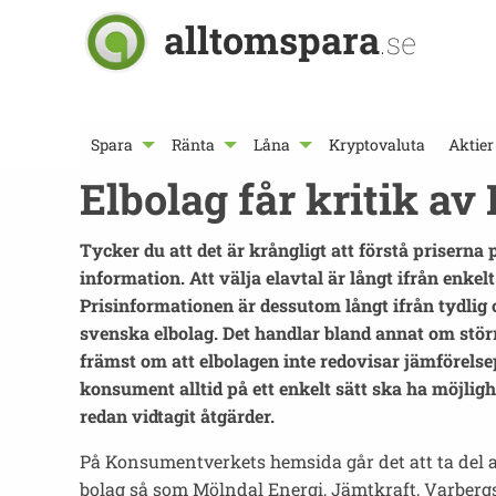
alltomspara
.se
Spara
Ränta
Låna
Kryptovaluta
Aktier
Elbolag får kritik a
Tycker du att det är krångligt att förstå prisern
information. Att välja elavtal är långt ifrån enke
Prisinformationen är dessutom långt ifrån tydlig 
svenska elbolag. Det handlar bland annat om stör
främst om att elbolagen inte redovisar jämförelse
konsument alltid på ett enkelt sätt ska ha möjlighe
redan vidtagit åtgärder.
På Konsumentverkets hemsida går det att ta del a
bolag så som Mölndal Energi, Jämtkraft, Varbergs E