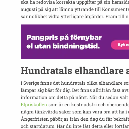
ska ha redovisa korrekta uppgifter på sin hemsida. 
augusti på sig att lämna yttrande till Konsume
sannolikhet vidta ytterligare åtgärder. Fram till 
Hundratals elhandlare a
I Sverige finns det hundratals olika elhandlare so
lämpar sig bäst för dig. Det finns alltifrån fast a
information om detta på nätet. När du sedan valt
Elpriskollen
som är en kostnadsfri och oberoende 
några tänkvärda saker som kan vara bra att ha i å
Ångerfristen påbörjas från den dag du får bekräft
och startdatum. Har du inte fått detta eller for