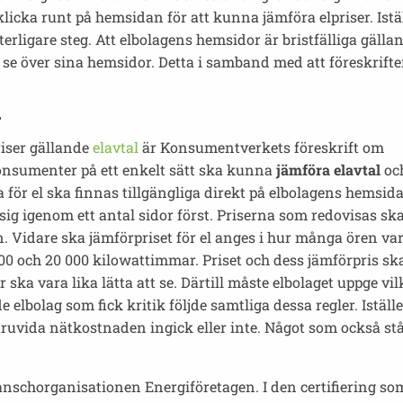
ka runt på hemsidan för att kunna jämföra elpriser. Iställ
rligare steg. Att elbolagens hemsidor är bristfälliga gälla
 se över sina hemsidor. Detta i samband med att föreskrift
l
riser gällande
elavtal
är Konsumentverkets föreskrift om
 konsumenter på ett enkelt sätt ska kunna
jämföra elavtal
oc
 för el ska finnas tillgängliga direkt på elbolagens hemsida
ig igenom ett antal sidor först. Priserna som redovisas sk
 Vidare ska jämförpriset för el anges i hur många ören var
00 och 20 000 kilowattimmar. Priset och dess jämförpris sk
 ska vara lika lätta att se. Därtill måste elbolaget uppge vi
e elbolag som fick kritik följde samtliga dessa regler. Iställe
ruvida nätkostnaden ingick eller inte. Något som också st
 branschorganisationen Energiföretagen. I den certifiering s