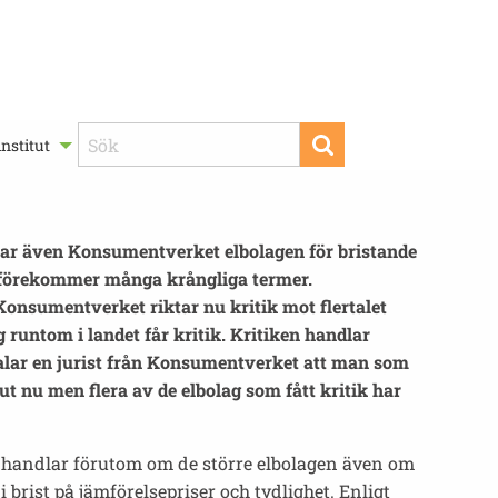
nstitut
serar även Konsumentverket elbolagen för bristande
det förekommer många krångliga termer.
 Konsumentverket riktar nu kritik mot flertalet
runtom i landet får kritik. Kritiken handlar
åtalar en jurist från Konsumentverket att man som
 ut nu men flera av de elbolag som fått kritik har
t handlar förutom om de större elbolagen även om
 brist på jämförelsepriser och tydlighet. Enligt