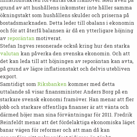
grund av att hushållens inkomster inte håller samma
ökningstakt som hushållens skulder och priserna på
bostadsmarknaden. Detta leder till obalans i ekonomin
och för att återfå balansen är då en ytterligare höjning
av
reporäntan
motiverat.
Stefan Ingves resonerade också kring hur den starka
valutan
kan påverka den svenska ekonomin. Och att
det kan leda till att höjningen av reporäntan kan avta,
på grund av lägre inflationstakt och delvis utebliven
export.
Samtidigt som
Riksbanken
kommer med detta
uttalande så visar finansminister Anders Borg på en
starkare svensk ekonomi framöver. Han menar att fler
jobb och starkare offentliga finanser är att vänta och
därmed höjer man sina förväntningar för 2011. Fredrik
Reinfeldt menar att det fördelaktiga ekonomiska läget
banar vägen för reformer och att man då kan