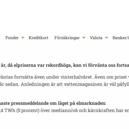
Fonder
Kreditkort
Försäkringar
Valuta
Banker/i
 år, då elpriserna var rekordhöga, kan vi förvänta oss fortsa
rväntas fortsätta även under vinterhalvåret. Även om prise
 år sedan. Anledningen är att vattenmagasinen är väl påfyl
naste pressmeddelande om läget på elmarknaden:
1,4 TWh (5 procent) över mediannivå och kärnkraften har en