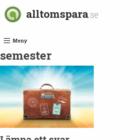
alltomspara
.se
Meny
semester
Lämna ett svar