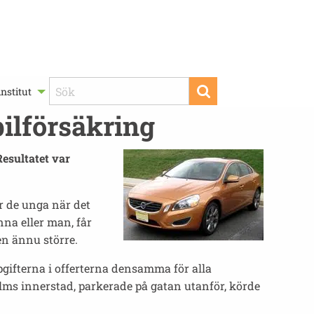
nstitut
bilförsäkring
Resultatet var
ör de unga när det
nna eller man, får
en ännu större.
gifterna i offerterna densamma för alla
ms innerstad, parkerade på gatan utanför, körde