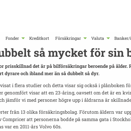
Fonder
Kreditkort
Försäkringar
Valuta
Banker/i
ubbelt så mycket för sin 
 prisskillnad det är på bilförsäkringar beroende på ålder. 
ärt dyrare och ibland mer än så dubbelt så dyr.
visat i flera studier och detta visar sig också i plånboken f
 genomfört visar att en 23-åring, oavsett om det är en kvi
ch jämför vi med personer högre upp i åldrarna är skillnad
er från 13 olika försäkringsbolag. Förutom åldern var upp
v Compricer att personerna bodde på samma gata i Stockhol
as var en 2011-års Volvo 60s.