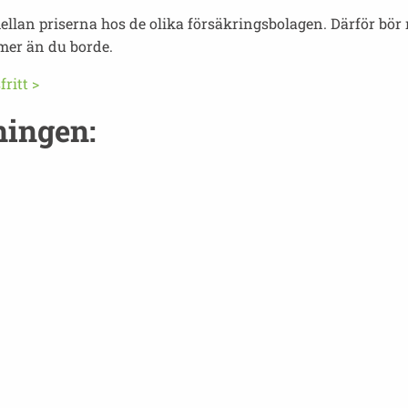
llan priserna hos de olika försäkringsbolagen. Därför bör m
 mer än du borde.
ritt >
ningen: