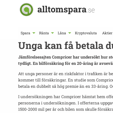
alltomspara
.se
Spara
Ränta
Låna
Kryptovaluta
Aktier
Unga kan få betala d
Jämförelsesajten Compricer har undersökt hur stor
tydligt. En bilförsäkring för en 20-åring är avsev
Att unga personer är en riskfaktor i trafiken är be
kommer till försäkringar. En studie som Compricer
betala en dubbelt så hög premie än en 33-åring. O
I undersökningen har Compricer hämtat hem offert
personerna i undersökningen. I offerterna uppga
1500-2000 mil per år och bilen som skulle försäkr