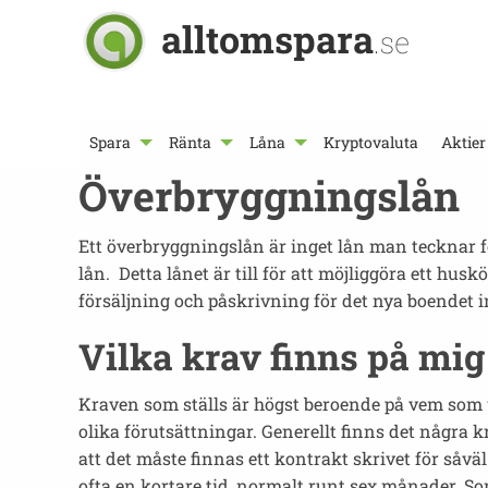
alltomspara
.se
Spara
Ränta
Låna
Kryptovaluta
Aktier
Överbryggningslån
Ett överbryggningslån är inget lån man tecknar f
lån. Detta lånet är till för att möjliggöra ett hu
försäljning och påskrivning för det nya boendet int
Vilka krav finns på mi
Kraven som ställs är högst beroende på vem som ut
olika förutsättningar. Generellt finns det några 
att det måste finnas ett kontrakt skrivet för såv
ofta en kortare tid, normalt runt sex månader. 