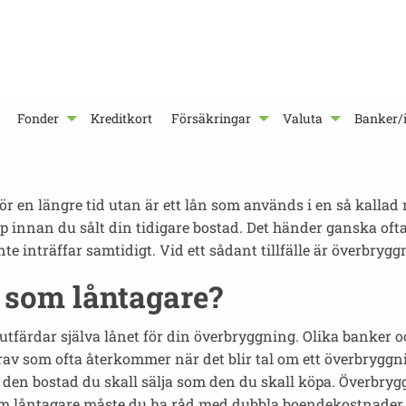
Fonder
Kreditkort
Försäkringar
Valuta
Banker/i
ör en längre tid utan är ett lån som används i en så kallad
sköp innan du sålt din tidigare bostad. Det händer ganska oft
e inträffar samtidigt. Vid ett sådant tillfälle är överbryggni
g som låntagare?
färdar själva lånet för din överbryggning. Olika banker oc
krav som ofta återkommer när det blir tal om ett överbryggn
äl den bostad du skall sälja som den du skall köpa. Överbry
Som låntagare måste du ha råd med dubbla boendekostnader