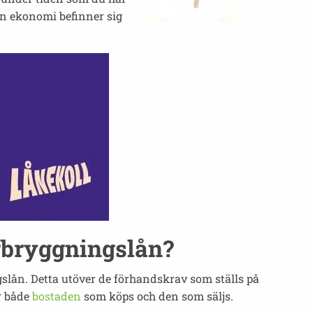
in ekonomi befinner sig
erbryggningslån?
gslån. Detta utöver de förhandskrav som ställs på
ör både
bostaden
som köps och den som säljs.