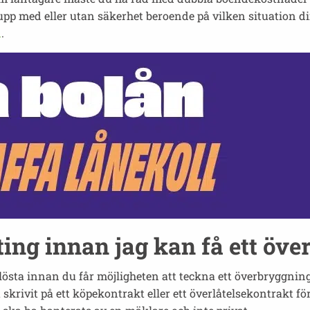
upp med eller utan säkerhet beroende på vilken situation d
n
.
ing innan jag kan få ett öv
 lösta innan du får möjligheten att teckna ett överbryggnin
skrivit på ett köpekontrakt eller ett överlåtelsekontrakt f