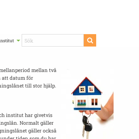
nstitut
 mellanperiod mellan två
a att datum för
ngslånet till stor hjälp.
h institut har givetvis
ingslån. Normalt gäller
ggningslånet gäller också
 under tiden som du har